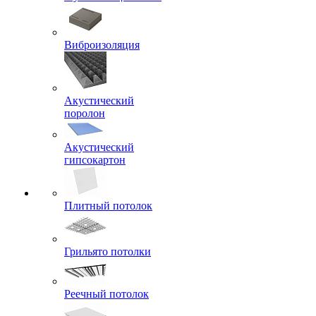
Виброизоляция
Акустический
поролон
Акустический
гипсокартон
Плитный потолок
Грильято потолки
Реечный потолок