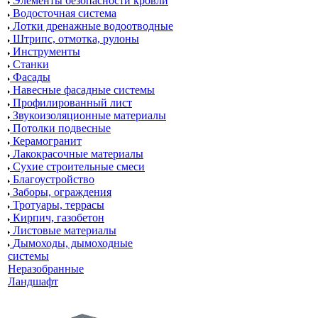
Элементы безопасности кровли
Водосточная система
Лотки дренажные водоотводные
Штрипс, отмотка, рулоны
Инструменты
Станки
Фасады
Навесные фасадные системы
Профилированный лист
Звукоизоляционные материалы
Потолки подвесные
Керамогранит
Лакокрасочные материалы
Сухие строительные смеси
Благоустройство
Заборы, ограждения
Тротуары, террасы
Кирпич, газобетон
Листовые материалы
Дымоходы, дымоходные
системы
Неразобранные
Ландшафт