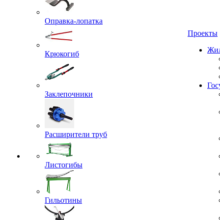
Оправка-лопатка
Проекты
Жил
Крюкогиб
Гос
Заклепочники
Расширители труб
Листогибы
Гильотины