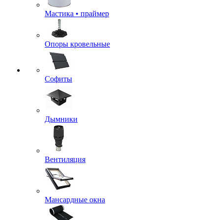
Мастика • праймер
Опоры кровельные
Софиты
Дымники
Вентиляция
Мансардные окна