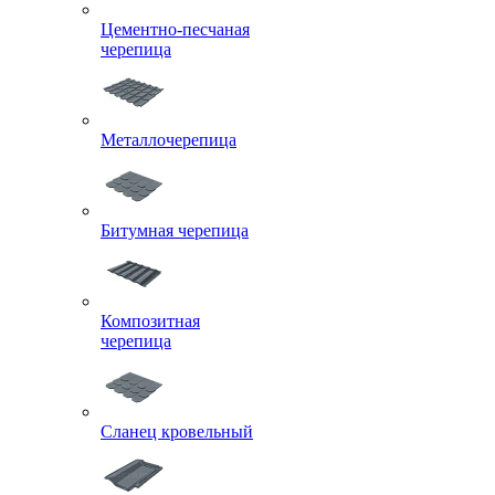
Цементно-песчаная
черепица
Металлочерепица
Битумная черепица
Композитная
черепица
Сланец кровельный