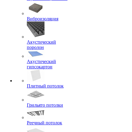
Виброизоляция
Акустический
поролон
Акустический
гипсокартон
Плитный потолок
Грильято потолки
Реечный потолок