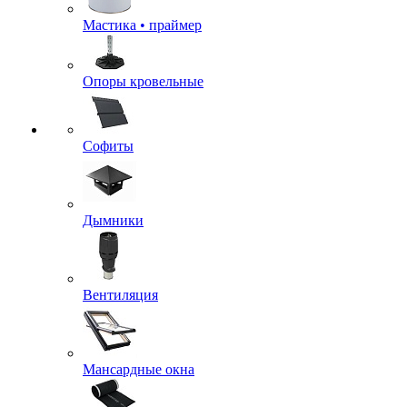
Мастика • праймер
Опоры кровельные
Софиты
Дымники
Вентиляция
Мансардные окна