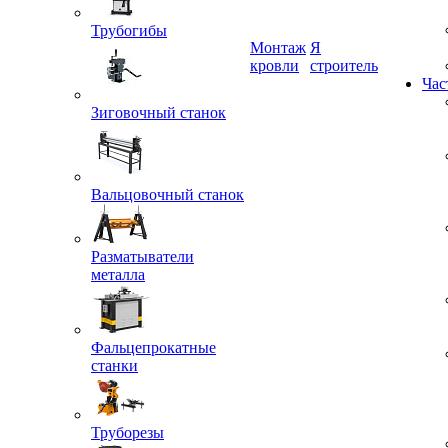
Трубогибы
Монтаж
Я
кровли
строитель
Зиговочный станок
Час
Вальцовочный станок
Разматыватели
металла
Фальцепрокатные
станки
Труборезы