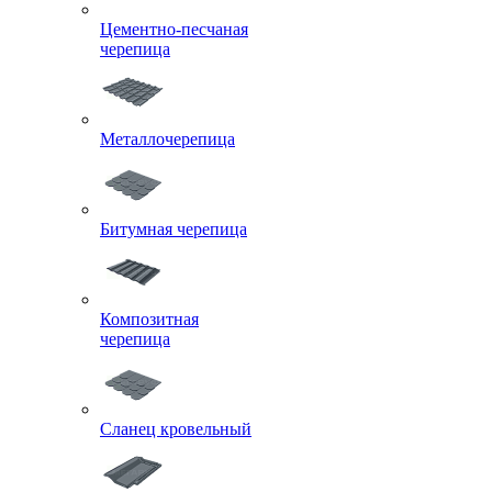
Цементно-песчаная
черепица
Металлочерепица
Битумная черепица
Композитная
черепица
Сланец кровельный