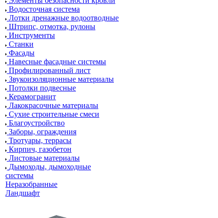
Элементы безопасности кровли
Водосточная система
Лотки дренажные водоотводные
Штрипс, отмотка, рулоны
Инструменты
Станки
Фасады
Навесные фасадные системы
Профилированный лист
Звукоизоляционные материалы
Потолки подвесные
Керамогранит
Лакокрасочные материалы
Сухие строительные смеси
Благоустройство
Заборы, ограждения
Тротуары, террасы
Кирпич, газобетон
Листовые материалы
Дымоходы, дымоходные
системы
Неразобранные
Ландшафт