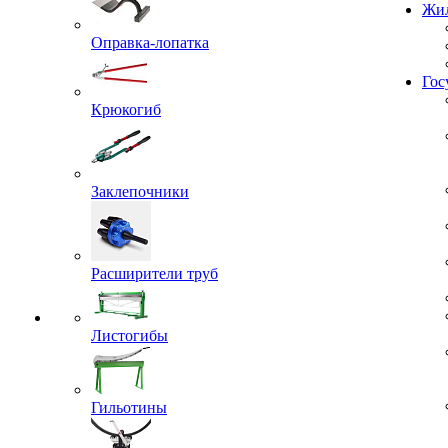
Проекты
Жил
Оправка-лопатка
Крюкогиб
Гос
Заклепочники
Расширители труб
Листогибы
Гильотины