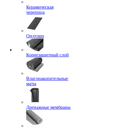
Керамическая
черепица
Ондулин
Корнезащитный слой
Влагонакопительные
маты
Дренажные мембраны