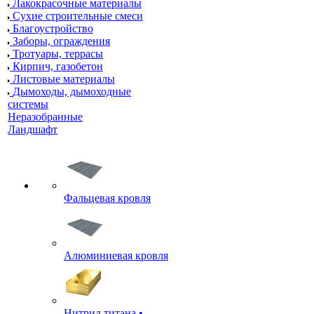
Лакокрасочные материалы
Сухие строительные смеси
Благоустройство
Заборы, ограждения
Тротуары, террасы
Кирпич, газобетон
Листовые материалы
Дымоходы, дымоходные
системы
Неразобранные
Ландшафт
Фальцевая кровля
Алюминиевая кровля
Нитрид титана •