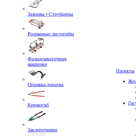
Зажимы • Струбцины
Роликовые листогибы
Фальцезакаточные
машинки
Проекты
Жил
Оправка-лопатка
Крюкогиб
Гос
Заклепочники