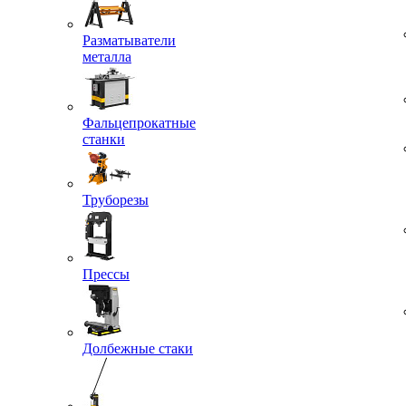
Разматыватели
металла
Фальцепрокатные
станки
Труборезы
Прессы
Долбежные стаки