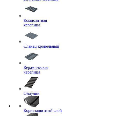
Композитная
черепица
Сланец кровельный
Керамическая
черепица
Ондулин
Корнезащитный слой