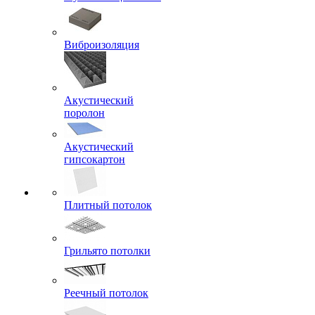
Виброизоляция
Акустический
поролон
Акустический
гипсокартон
Плитный потолок
Грильято потолки
Реечный потолок