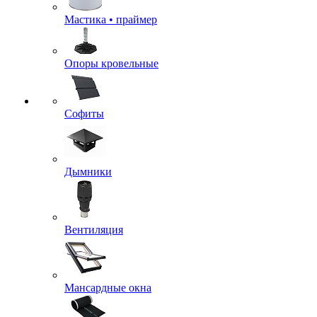
Мастика • праймер
Опоры кровельные
Софиты
Дымники
Вентиляция
Мансардные окна