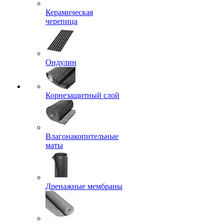
Керамическая
черепица
Ондулин
Корнезащитный слой
Влагонакопительные
маты
Дренажные мембраны