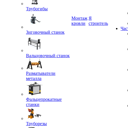
Трубогибы
Монтаж
Я
Зиговочный станок
кровли
строитель
Час
Вальцовочный станок
Разматыватели
металла
Фальцепрокатные
станки
Труборезы