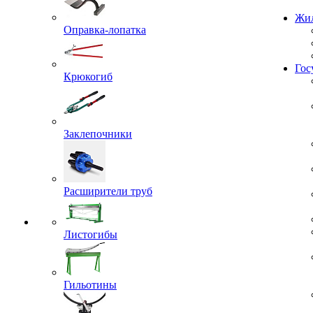
Проекты
Оправка-лопатка
Жил
Крюкогиб
Гос
Заклепочники
Расширители труб
Листогибы
Гильотины