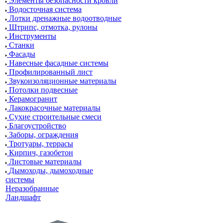
Элементы безопасности кровли
Водосточная система
Лотки дренажные водоотводные
Штрипс, отмотка, рулоны
Инструменты
Станки
Фасады
Навесные фасадные системы
Профилированный лист
Звукоизоляционные материалы
Потолки подвесные
Керамогранит
Лакокрасочные материалы
Сухие строительные смеси
Благоустройство
Заборы, ограждения
Тротуары, террасы
Кирпич, газобетон
Листовые материалы
Дымоходы, дымоходные
системы
Неразобранные
Ландшафт