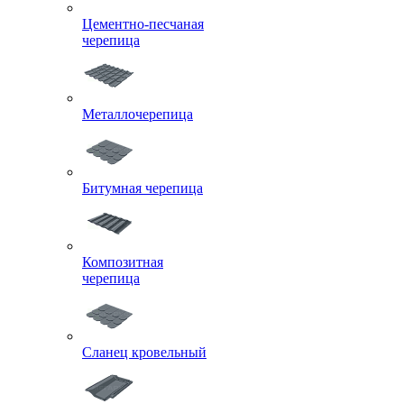
Цементно-песчаная
черепица
Металлочерепица
Битумная черепица
Композитная
черепица
Сланец кровельный