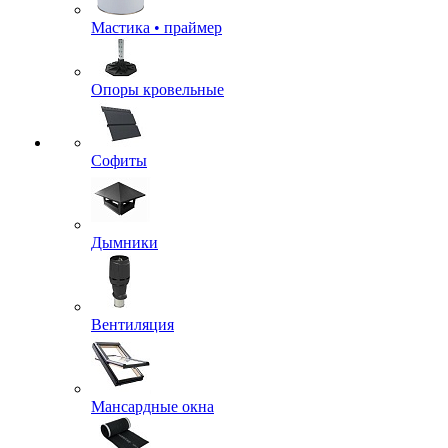
Мастика • праймер
Опоры кровельные
Софиты
Дымники
Вентиляция
Мансардные окна