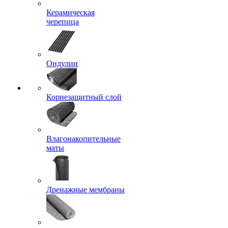
Керамическая
черепица
Ондулин
Корнезащитный слой
Влагонакопительные
маты
Дренажные мембраны