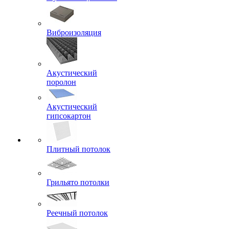
Виброизоляция
Акустический
поролон
Акустический
гипсокартон
Плитный потолок
Грильято потолки
Реечный потолок