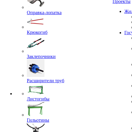
Проекты
Оправка-лопатка
Жил
Крюкогиб
Гос
Заклепочники
Расширители труб
Листогибы
Гильотины