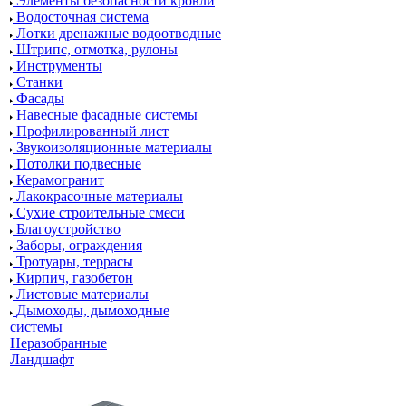
Элементы безопасности кровли
Водосточная система
Лотки дренажные водоотводные
Штрипс, отмотка, рулоны
Инструменты
Станки
Фасады
Навесные фасадные системы
Профилированный лист
Звукоизоляционные материалы
Потолки подвесные
Керамогранит
Лакокрасочные материалы
Сухие строительные смеси
Благоустройство
Заборы, ограждения
Тротуары, террасы
Кирпич, газобетон
Листовые материалы
Дымоходы, дымоходные
системы
Неразобранные
Ландшафт