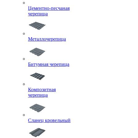
Цементно-песчаная
черепица
Металлочерепица
Битумная черепица
Композитная
черепица
Сланец кровельный