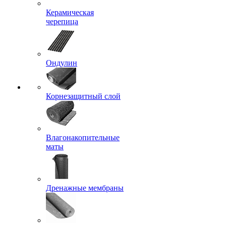
Керамическая
черепица
Ондулин
Корнезащитный слой
Влагонакопительные
маты
Дренажные мембраны