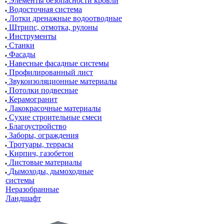
Элементы безопасности кровли
Водосточная система
Лотки дренажные водоотводные
Штрипс, отмотка, рулоны
Инструменты
Станки
Фасады
Навесные фасадные системы
Профилированный лист
Звукоизоляционные материалы
Потолки подвесные
Керамогранит
Лакокрасочные материалы
Сухие строительные смеси
Благоустройство
Заборы, ограждения
Тротуары, террасы
Кирпич, газобетон
Листовые материалы
Дымоходы, дымоходные
системы
Неразобранные
Ландшафт