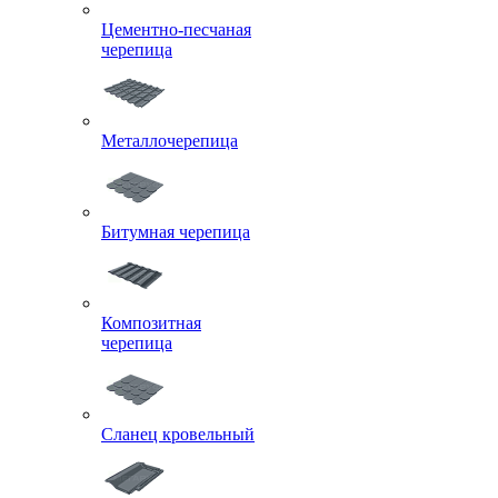
Цементно-песчаная
черепица
Металлочерепица
Битумная черепица
Композитная
черепица
Сланец кровельный