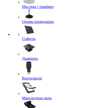
Мастика • праймер
Опоры кровельные
Софиты
Дымники
Вентиляция
Мансардные окна