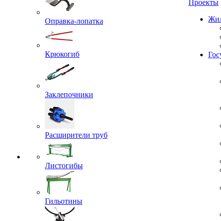
Проекты
Оправка-лопатка
Жил
Крюкогиб
Гос
Заклепочники
Расширители труб
Листогибы
Гильотины