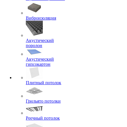
Виброизоляция
Акустический
поролон
Акустический
гипсокартон
Плитный потолок
Грильято потолки
Реечный потолок