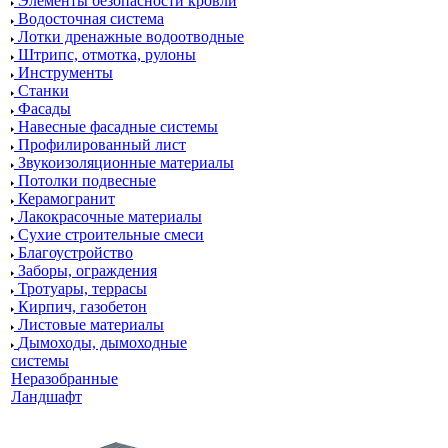
Элементы безопасности кровли
Водосточная система
Лотки дренажные водоотводные
Штрипс, отмотка, рулоны
Инструменты
Станки
Фасады
Навесные фасадные системы
Профилированный лист
Звукоизоляционные материалы
Потолки подвесные
Керамогранит
Лакокрасочные материалы
Сухие строительные смеси
Благоустройство
Заборы, ограждения
Тротуары, террасы
Кирпич, газобетон
Листовые материалы
Дымоходы, дымоходные
системы
Неразобранные
Ландшафт