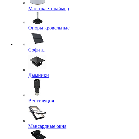
Мастика • праймер
Опоры кровельные
Софиты
Дымники
Вентиляция
Мансардные окна