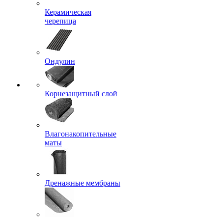
Керамическая
черепица
Ондулин
Корнезащитный слой
Влагонакопительные
маты
Дренажные мембраны