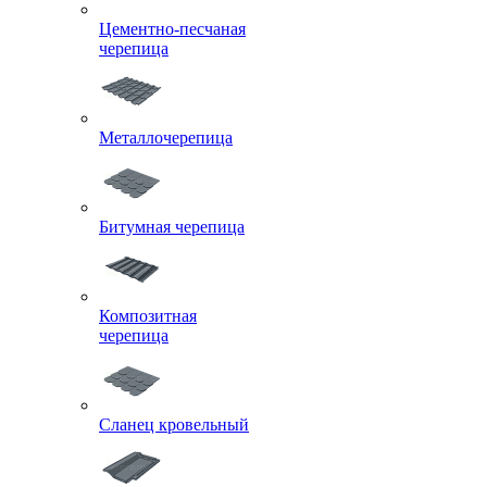
Цементно-песчаная
черепица
Металлочерепица
Битумная черепица
Композитная
черепица
Сланец кровельный