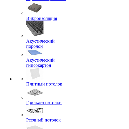
Виброизоляция
Акустический
поролон
Акустический
гипсокартон
Плитный потолок
Грильято потолки
Реечный потолок