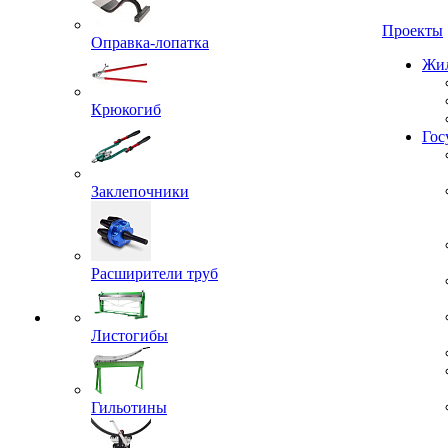
Проекты
Оправка-лопатка
Жил
Крюкогиб
Гос
Заклепочники
Расширители труб
Листогибы
Гильотины