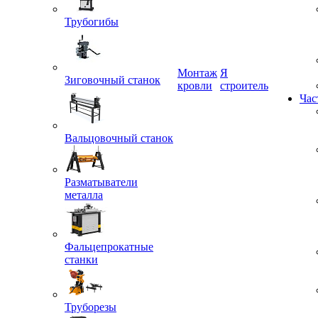
Трубогибы
Монтаж
Я
Зиговочный станок
кровли
строитель
Час
Вальцовочный станок
Разматыватели
металла
Фальцепрокатные
станки
Труборезы