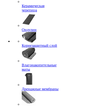
Керамическая
черепица
Ондулин
Корнезащитный слой
Влагонакопительные
маты
Дренажные мембраны