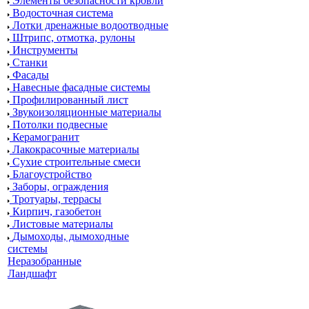
Элементы безопасности кровли
Водосточная система
Лотки дренажные водоотводные
Штрипс, отмотка, рулоны
Инструменты
Станки
Фасады
Навесные фасадные системы
Профилированный лист
Звукоизоляционные материалы
Потолки подвесные
Керамогранит
Лакокрасочные материалы
Сухие строительные смеси
Благоустройство
Заборы, ограждения
Тротуары, террасы
Кирпич, газобетон
Листовые материалы
Дымоходы, дымоходные
системы
Неразобранные
Ландшафт