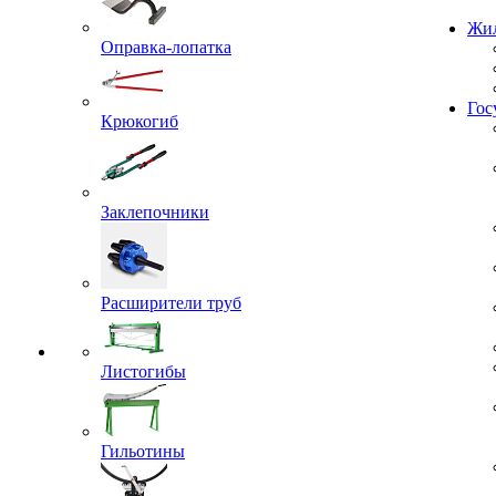
Проекты
Жил
Оправка-лопатка
Крюкогиб
Гос
Заклепочники
Расширители труб
Листогибы
Гильотины