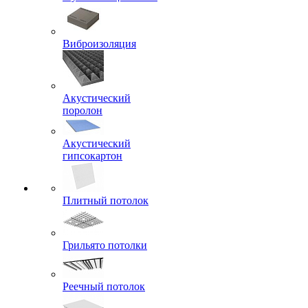
Виброизоляция
Акустический
поролон
Акустический
гипсокартон
Плитный потолок
Грильято потолки
Реечный потолок