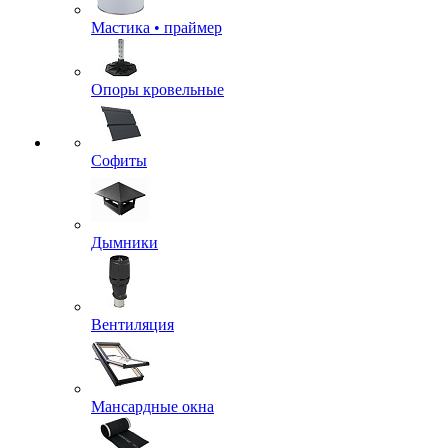
Мастика • праймер
Опоры кровельные
Софиты
Дымники
Вентиляция
Мансардные окна