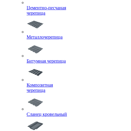
Цементно-песчаная
черепица
Металлочерепица
Битумная черепица
Композитная
черепица
Сланец кровельный