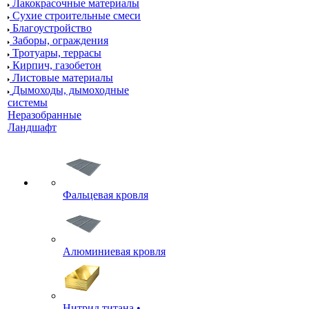
Лакокрасочные материалы
Сухие строительные смеси
Благоустройство
Заборы, ограждения
Тротуары, террасы
Кирпич, газобетон
Листовые материалы
Дымоходы, дымоходные
системы
Неразобранные
Ландшафт
Фальцевая кровля
Алюминиевая кровля
Нитрид титана •