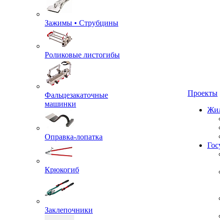
Зажимы • Струбцины
Роликовые листогибы
Фальцезакаточные
Проекты
машинки
Жил
Оправка-лопатка
Гос
Крюкогиб
Заклепочники