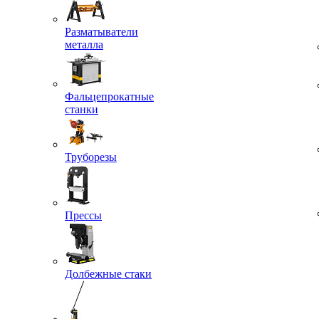
Разматыватели
металла
Фальцепрокатные
станки
Труборезы
Прессы
Долбежные стаки