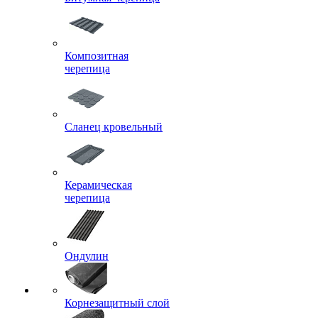
Композитная
черепица
Сланец кровельный
Керамическая
черепица
Ондулин
Корнезащитный слой