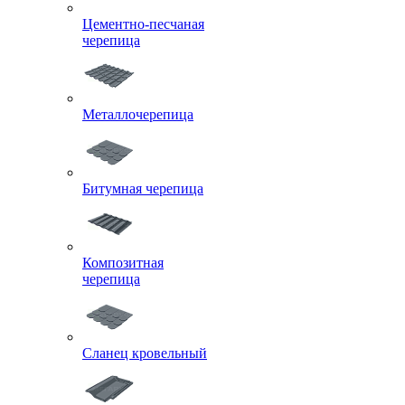
Цементно-песчаная
черепица
Металлочерепица
Битумная черепица
Композитная
черепица
Сланец кровельный