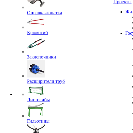
Проекты
Оправка-лопатка
Жил
Крюкогиб
Гос
Заклепочники
Расширители труб
Листогибы
Гильотины