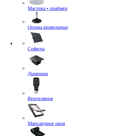
Мастика • праймер
Опоры кровельные
Софиты
Дымники
Вентиляция
Мансардные окна