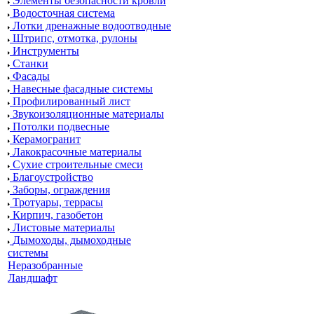
Элементы безопасности кровли
Водосточная система
Лотки дренажные водоотводные
Штрипс, отмотка, рулоны
Инструменты
Станки
Фасады
Навесные фасадные системы
Профилированный лист
Звукоизоляционные материалы
Потолки подвесные
Керамогранит
Лакокрасочные материалы
Сухие строительные смеси
Благоустройство
Заборы, ограждения
Тротуары, террасы
Кирпич, газобетон
Листовые материалы
Дымоходы, дымоходные
системы
Неразобранные
Ландшафт