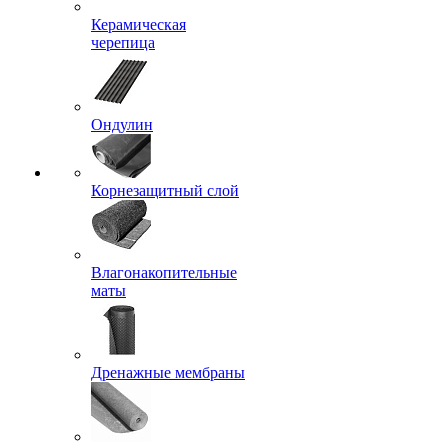
Керамическая
черепица
Ондулин
Корнезащитный слой
Влагонакопительные
маты
Дренажные мембраны