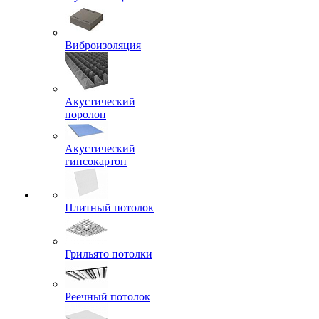
Виброизоляция
Акустический
поролон
Акустический
гипсокартон
Плитный потолок
Грильято потолки
Реечный потолок