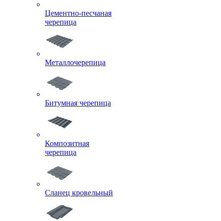
Цементно-песчаная
черепица
Металлочерепица
Битумная черепица
Композитная
черепица
Сланец кровельный