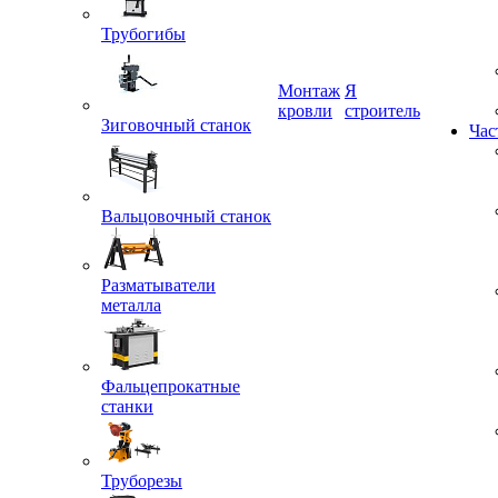
Трубогибы
Монтаж
Я
Зиговочный станок
кровли
строитель
Час
Вальцовочный станок
Разматыватели
металла
Фальцепрокатные
станки
Труборезы