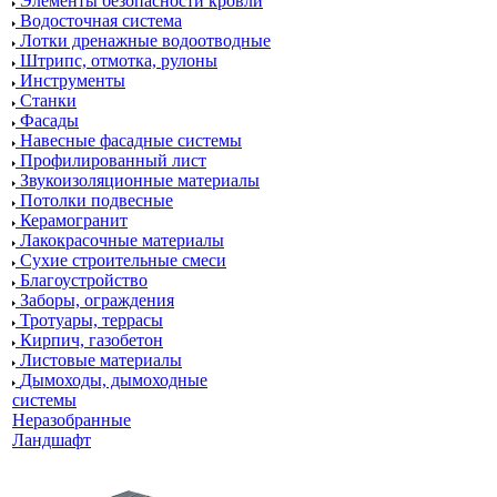
Элементы безопасности кровли
Водосточная система
Лотки дренажные водоотводные
Штрипс, отмотка, рулоны
Инструменты
Станки
Фасады
Навесные фасадные системы
Профилированный лист
Звукоизоляционные материалы
Потолки подвесные
Керамогранит
Лакокрасочные материалы
Сухие строительные смеси
Благоустройство
Заборы, ограждения
Тротуары, террасы
Кирпич, газобетон
Листовые материалы
Дымоходы, дымоходные
системы
Неразобранные
Ландшафт