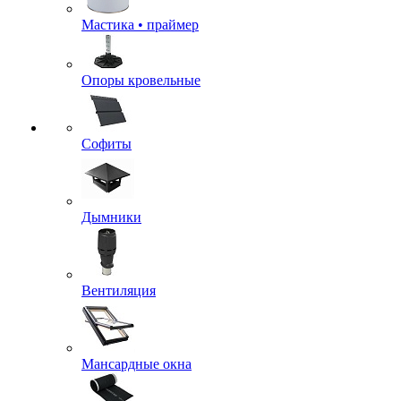
Мастика • праймер
Опоры кровельные
Софиты
Дымники
Вентиляция
Мансардные окна