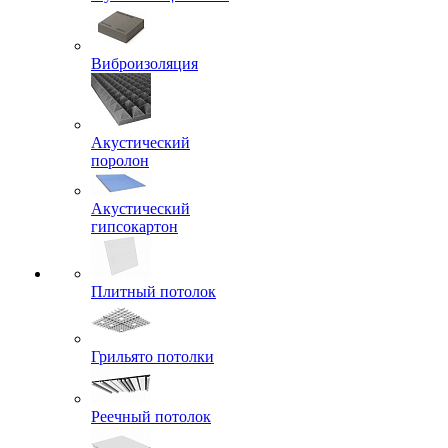
Виброизоляция
Акустический
поролон
Акустический
гипсокартон
Плитный потолок
Грильято потолки
Реечный потолок