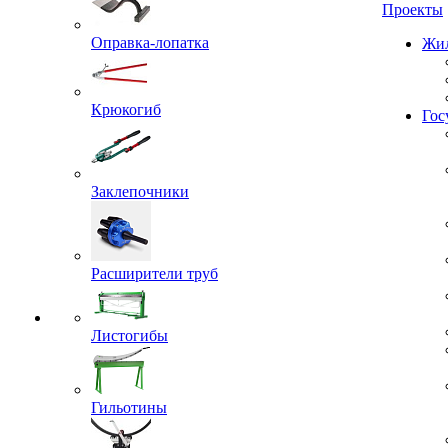
Проекты
Оправка-лопатка
Жил
Крюкогиб
Гос
Заклепочники
Расширители труб
Листогибы
Гильотины