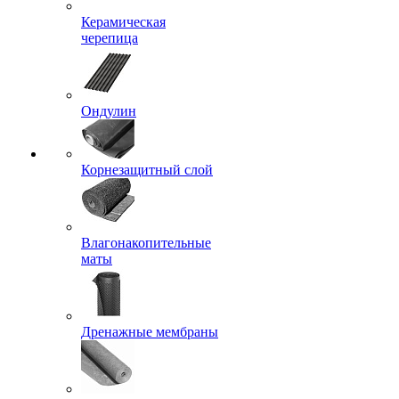
Керамическая
черепица
Ондулин
Корнезащитный слой
Влагонакопительные
маты
Дренажные мембраны