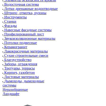
Элементы безопасности кровли
Водосточная система
Лотки дренажные водоотводные
Штрипс, отмотка, рулоны
Инструменты
Станки
Фасады
Навесные фасадные системы
Профилированный лист
Звукоизоляционные материалы
Потолки подвесные
Керамогранит
Лакокрасочные материалы
Сухие строительные смеси
Благоустройство
Заборы, ограждения
Тротуары, террасы
Кирпич, газобетон
Листовые материалы
Дымоходы, дымоходные
системы
Неразобранные
Ландшафт