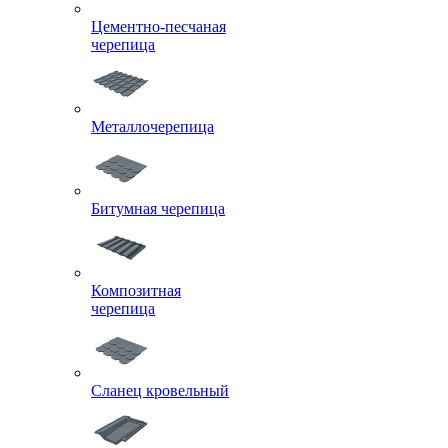
Цементно-песчаная
черепица
Металлочерепица
Битумная черепица
Композитная
черепица
Сланец кровельный