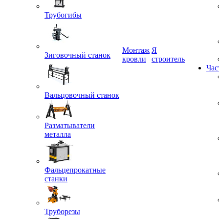
Трубогибы
Монтаж
Я
Зиговочный станок
кровли
строитель
Час
Вальцовочный станок
Разматыватели
металла
Фальцепрокатные
станки
Труборезы