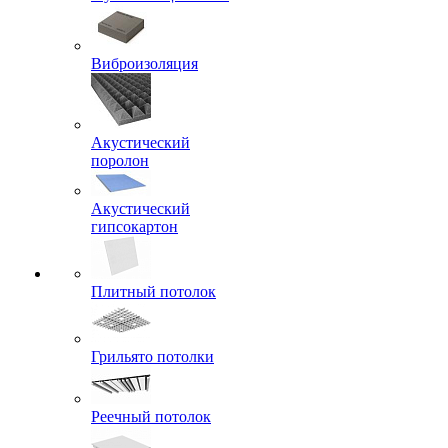
Виброизоляция
Акустический
поролон
Акустический
гипсокартон
Плитный потолок
Грильято потолки
Реечный потолок