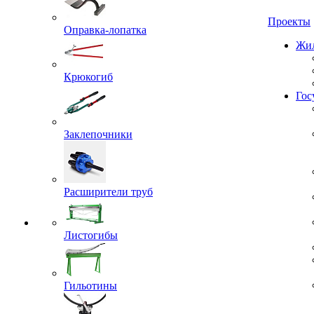
Проекты
Оправка-лопатка
Жил
Крюкогиб
Гос
Заклепочники
Расширители труб
Листогибы
Гильотины