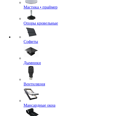
Мастика • праймер
Опоры кровельные
Софиты
Дымники
Вентиляция
Мансардные окна