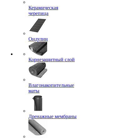
Керамическая
черепица
Ондулин
Корнезащитный слой
Влагонакопительные
маты
Дренажные мембраны