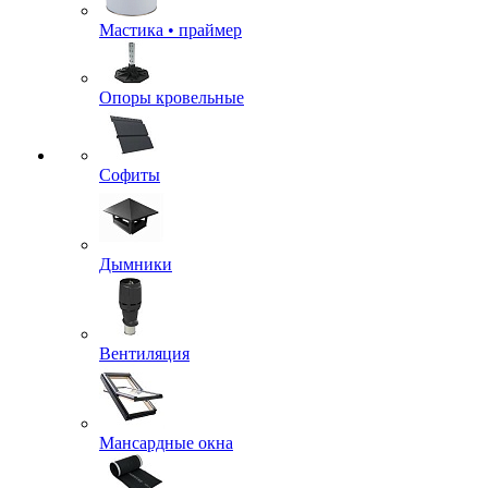
Мастика • праймер
Опоры кровельные
Софиты
Дымники
Вентиляция
Мансардные окна