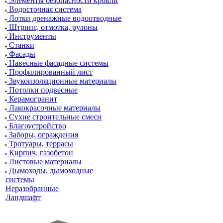
Элементы безопасности кровли
Водосточная система
Лотки дренажные водоотводные
Штрипс, отмотка, рулоны
Инструменты
Станки
Фасады
Навесные фасадные системы
Профилированный лист
Звукоизоляционные материалы
Потолки подвесные
Керамогранит
Лакокрасочные материалы
Сухие строительные смеси
Благоустройство
Заборы, ограждения
Тротуары, террасы
Кирпич, газобетон
Листовые материалы
Дымоходы, дымоходные
системы
Неразобранные
Ландшафт