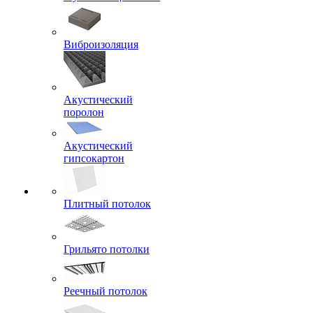
Виброизоляция
Акустический
поролон
Акустический
гипсокартон
Плитный потолок
Грильято потолки
Реечный потолок