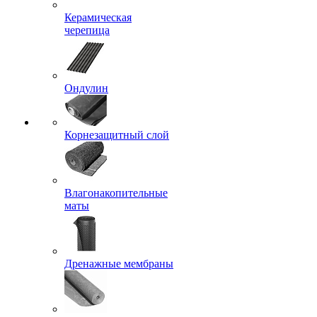
Керамическая
черепица
Ондулин
Корнезащитный слой
Влагонакопительные
маты
Дренажные мембраны