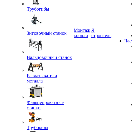
Трубогибы
Монтаж
Я
кровли
строитель
Зиговочный станок
Час
Вальцовочный станок
Разматыватели
металла
Фальцепрокатные
станки
Труборезы