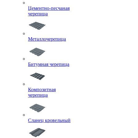
Цементно-песчаная
черепица
Металлочерепица
Битумная черепица
Композитная
черепица
Сланец кровельный