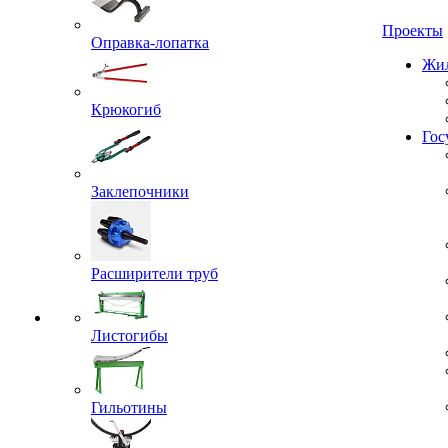
Проекты
Оправка-лопатка
Жил
Крюкогиб
Гос
Заклепочники
Расширители труб
Листогибы
Гильотины