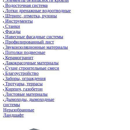
Элементы безопасности кровли
Водосточная система
Лотки дренажные водоотводные
Штрипс, отмотка, рулоны
Инструменты
Станки
Фасады
Навесные фасадные системы
Профилированный лист
Звукоизоляционные материалы
Потолки подвесные
Керамогранит
Лакокрасочные материалы
Сухие строительные смеси
Благоустройство
Заборы, ограждения
Тротуары, террасы
Кирпич, газобетон
Листовые материалы
Дымоходы, дымоходные
системы
Неразобранные
Ландшафт