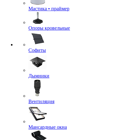
Мастика • праймер
Опоры кровельные
Софиты
Дымники
Вентиляция
Мансардные окна