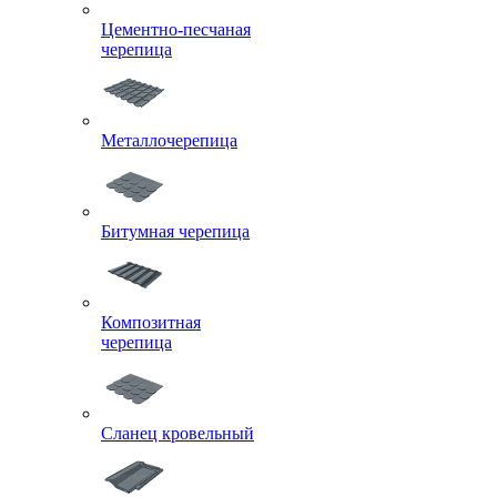
Цементно-песчаная
черепица
Металлочерепица
Битумная черепица
Композитная
черепица
Сланец кровельный