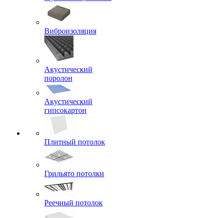
Виброизоляция
Акустический
поролон
Акустический
гипсокартон
Плитный потолок
Грильято потолки
Реечный потолок