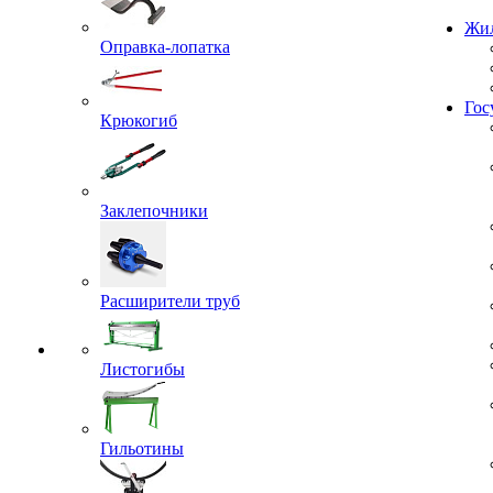
Проекты
Оправка-лопатка
Жил
Крюкогиб
Гос
Заклепочники
Расширители труб
Листогибы
Гильотины