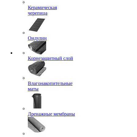
Керамическая
черепица
Ондулин
Корнезащитный слой
Влагонакопительные
маты
Дренажные мембраны