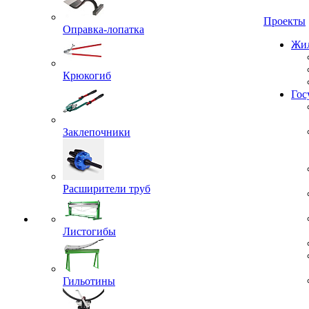
Проекты
Оправка-лопатка
Жил
Крюкогиб
Гос
Заклепочники
Расширители труб
Листогибы
Гильотины