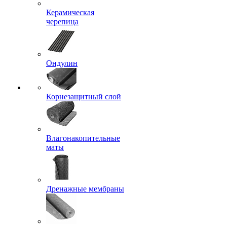
Керамическая
черепица
Ондулин
Корнезащитный слой
Влагонакопительные
маты
Дренажные мембраны