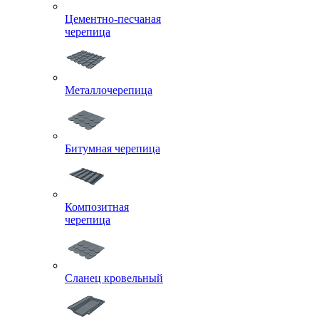
Цементно-песчаная
черепица
Металлочерепица
Битумная черепица
Композитная
черепица
Сланец кровельный