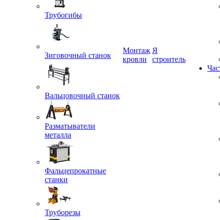
Трубогибы
Монтаж
Я
Зиговочный станок
кровли
строитель
Час
Вальцовочный станок
Разматыватели
металла
Фальцепрокатные
станки
Труборезы