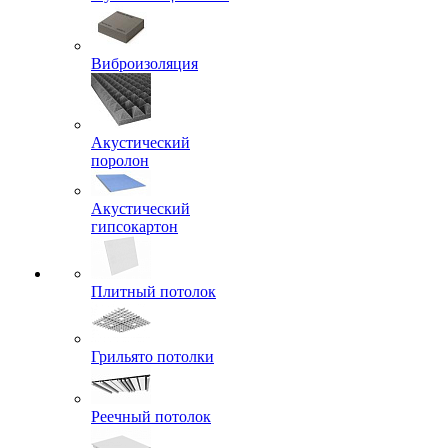
Виброизоляция
Акустический
поролон
Акустический
гипсокартон
Плитный потолок
Грильято потолки
Реечный потолок