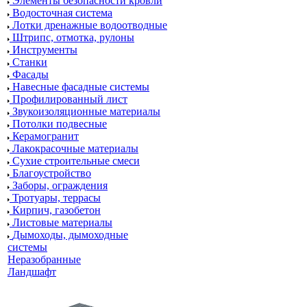
Элементы безопасности кровли
Водосточная система
Лотки дренажные водоотводные
Штрипс, отмотка, рулоны
Инструменты
Станки
Фасады
Навесные фасадные системы
Профилированный лист
Звукоизоляционные материалы
Потолки подвесные
Керамогранит
Лакокрасочные материалы
Сухие строительные смеси
Благоустройство
Заборы, ограждения
Тротуары, террасы
Кирпич, газобетон
Листовые материалы
Дымоходы, дымоходные
системы
Неразобранные
Ландшафт