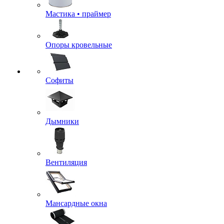
Мастика • праймер
Опоры кровельные
Софиты
Дымники
Вентиляция
Мансардные окна