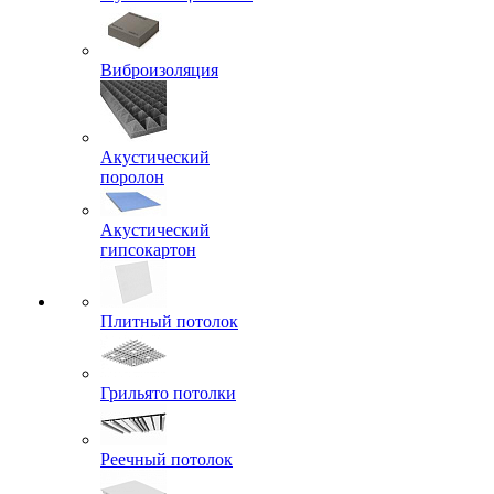
Виброизоляция
Акустический
поролон
Акустический
гипсокартон
Плитный потолок
Грильято потолки
Реечный потолок