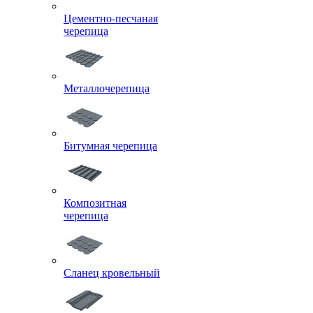
Цементно-песчаная
черепица
Металлочерепица
Битумная черепица
Композитная
черепица
Сланец кровельный