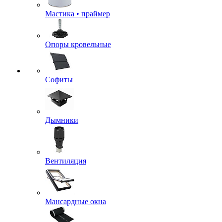
Мастика • праймер
Опоры кровельные
Софиты
Дымники
Вентиляция
Мансардные окна