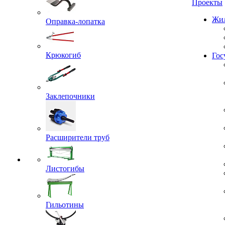
Проекты
Оправка-лопатка
Жил
Крюкогиб
Гос
Заклепочники
Расширители труб
Листогибы
Гильотины