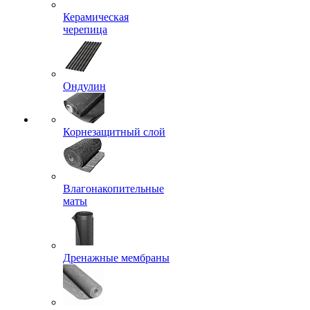
Керамическая
черепица
Ондулин
Корнезащитный слой
Влагонакопительные
маты
Дренажные мембраны