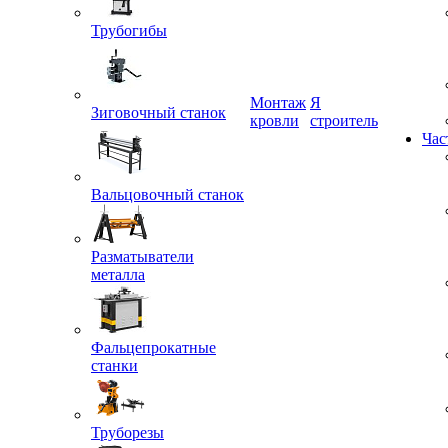
Трубогибы
Монтаж
Я
кровли
строитель
Зиговочный станок
Час
Вальцовочный станок
Разматыватели
металла
Фальцепрокатные
станки
Труборезы