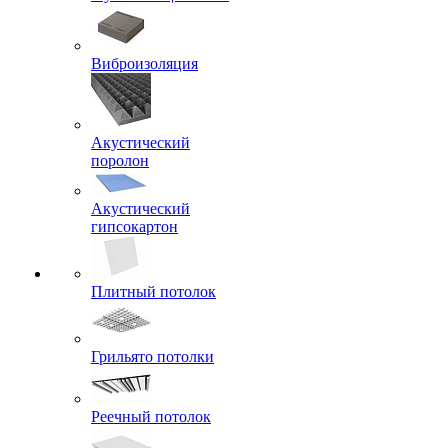
Виброизоляция
Акустический
поролон
Акустический
гипсокартон
Плитный потолок
Грильято потолки
Реечный потолок