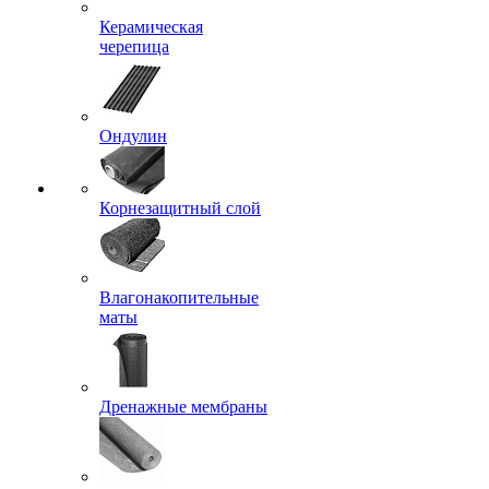
Керамическая
черепица
Ондулин
Корнезащитный слой
Влагонакопительные
маты
Дренажные мембраны