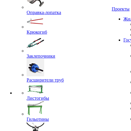
Проекты
Оправка-лопатка
Жил
Крюкогиб
Гос
Заклепочники
Расширители труб
Листогибы
Гильотины