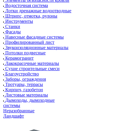
Элементы безопасности кровли
Водосточная система
Лотки дренажные водоотводные
Штрипс, отмотка, рулоны
Инструменты
Станки
Фасады
Навесные фасадные системы
Профилированный лист
Звукоизоляционные материалы
Потолки подвесные
Керамогранит
Лакокрасочные материалы
Сухие строительные смеси
Благоустройство
Заборы, ограждения
Тротуары, террасы
Кирпич, газобетон
Листовые материалы
Дымоходы, дымоходные
системы
Неразобранные
Ландшафт