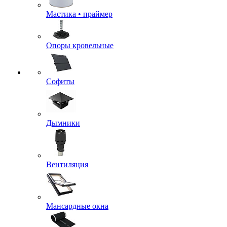
Мастика • праймер
Опоры кровельные
Софиты
Дымники
Вентиляция
Мансардные окна