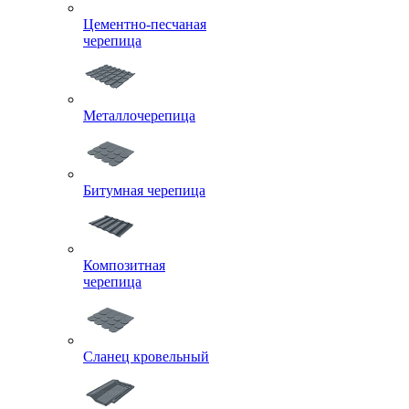
Цементно-песчаная
черепица
Металлочерепица
Битумная черепица
Композитная
черепица
Сланец кровельный