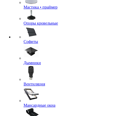
Мастика • праймер
Опоры кровельные
Софиты
Дымники
Вентиляция
Мансардные окна