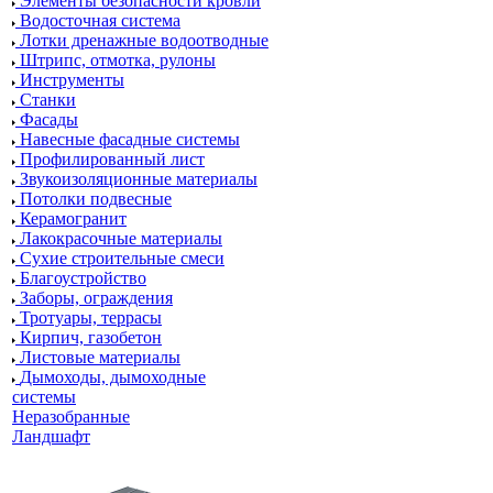
Элементы безопасности кровли
Водосточная система
Лотки дренажные водоотводные
Штрипс, отмотка, рулоны
Инструменты
Станки
Фасады
Навесные фасадные системы
Профилированный лист
Звукоизоляционные материалы
Потолки подвесные
Керамогранит
Лакокрасочные материалы
Сухие строительные смеси
Благоустройство
Заборы, ограждения
Тротуары, террасы
Кирпич, газобетон
Листовые материалы
Дымоходы, дымоходные
системы
Неразобранные
Ландшафт