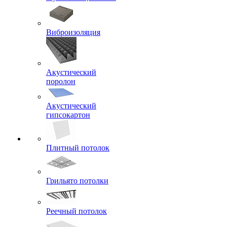
Виброизоляция
Акустический
поролон
Акустический
гипсокартон
Плитный потолок
Грильято потолки
Реечный потолок