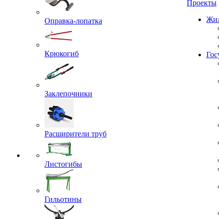
Проекты
Оправка-лопатка
Жил
Крюкогиб
Гос
Заклепочники
Расширители труб
Листогибы
Гильотины