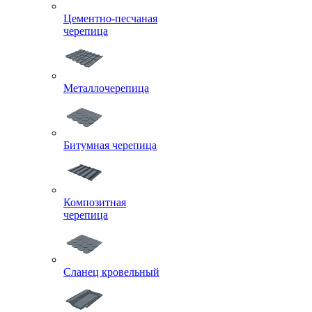
Цементно-песчаная
черепица
Металлочерепица
Битумная черепица
Композитная
черепица
Сланец кровельный