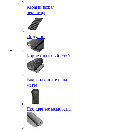
Керамическая
черепица
Ондулин
Корнезащитный слой
Влагонакопительные
маты
Дренажные мембраны