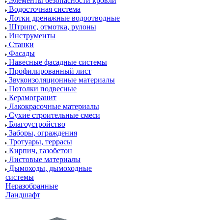
Элементы безопасности кровли
Водосточная система
Лотки дренажные водоотводные
Штрипс, отмотка, рулоны
Инструменты
Станки
Фасады
Навесные фасадные системы
Профилированный лист
Звукоизоляционные материалы
Потолки подвесные
Керамогранит
Лакокрасочные материалы
Сухие строительные смеси
Благоустройство
Заборы, ограждения
Тротуары, террасы
Кирпич, газобетон
Листовые материалы
Дымоходы, дымоходные
системы
Неразобранные
Ландшафт