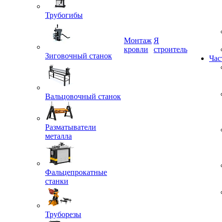
Трубогибы
Монтаж
Я
Зиговочный станок
кровли
строитель
Час
Вальцовочный станок
Разматыватели
металла
Фальцепрокатные
станки
Труборезы