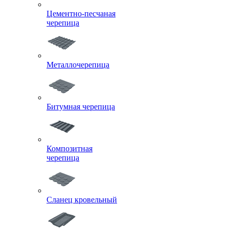
Цементно-песчаная
черепица
Металлочерепица
Битумная черепица
Композитная
черепица
Сланец кровельный