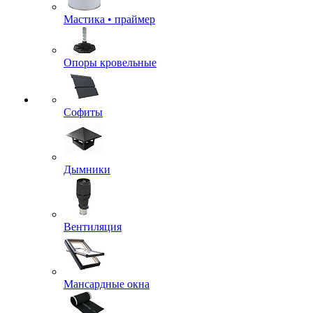
Мастика • праймер
Опоры кровельные
Софиты
Дымники
Вентиляция
Мансардные окна