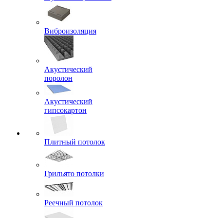
Виброизоляция
Акустический
поролон
Акустический
гипсокартон
Плитный потолок
Грильято потолки
Реечный потолок