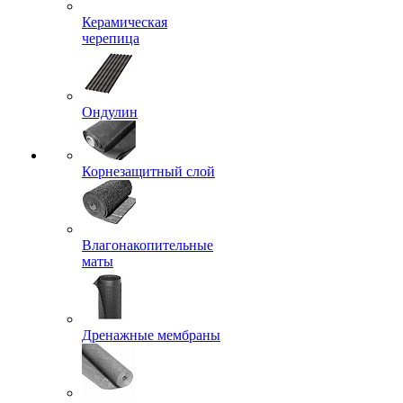
Керамическая
черепица
Ондулин
Корнезащитный слой
Влагонакопительные
маты
Дренажные мембраны