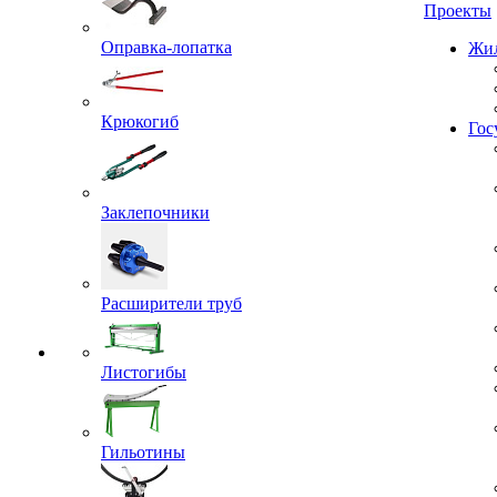
Проекты
Оправка-лопатка
Жил
Крюкогиб
Гос
Заклепочники
Расширители труб
Листогибы
Гильотины