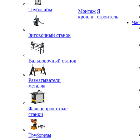
Трубогибы
Монтаж
Я
кровли
строитель
Час
Зиговочный станок
Вальцовочный станок
Разматыватели
металла
Фальцепрокатные
станки
Труборезы