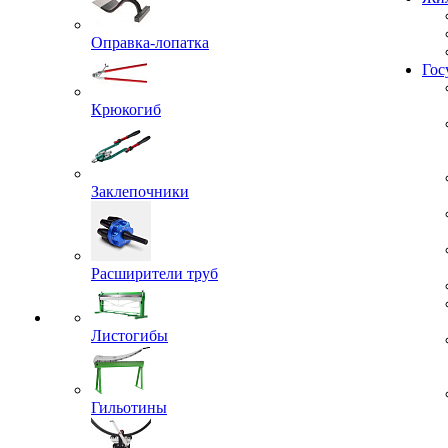
Оправка-лопатка
Гос
Крюкогиб
Заклепочники
Расширители труб
Листогибы
Гильотины