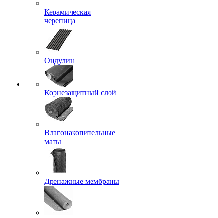
Керамическая
черепица
Ондулин
Корнезащитный слой
Влагонакопительные
маты
Дренажные мембраны