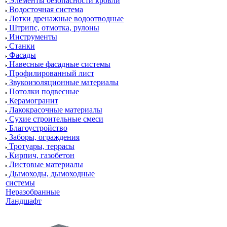
Элементы безопасности кровли
Водосточная система
Лотки дренажные водоотводные
Штрипс, отмотка, рулоны
Инструменты
Станки
Фасады
Навесные фасадные системы
Профилированный лист
Звукоизоляционные материалы
Потолки подвесные
Керамогранит
Лакокрасочные материалы
Сухие строительные смеси
Благоустройство
Заборы, ограждения
Тротуары, террасы
Кирпич, газобетон
Листовые материалы
Дымоходы, дымоходные
системы
Неразобранные
Ландшафт