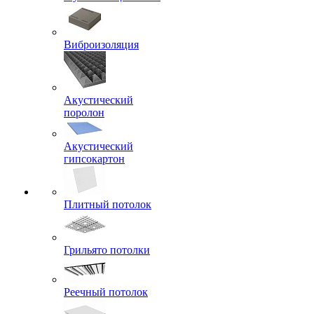
Виброизоляция
Акустический
поролон
Акустический
гипсокартон
Плитный потолок
Грильято потолки
Реечный потолок