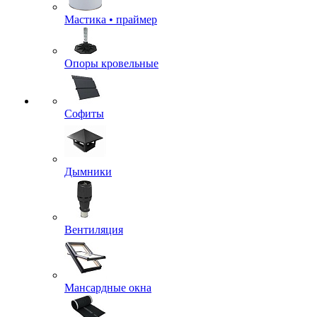
Мастика • праймер
Опоры кровельные
Софиты
Дымники
Вентиляция
Мансардные окна