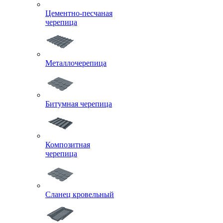
Цементно-песчаная
черепица
Металлочерепица
Битумная черепица
Композитная
черепица
Сланец кровельный