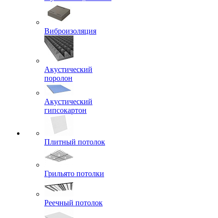
Виброизоляция
Акустический
поролон
Акустический
гипсокартон
Плитный потолок
Грильято потолки
Реечный потолок