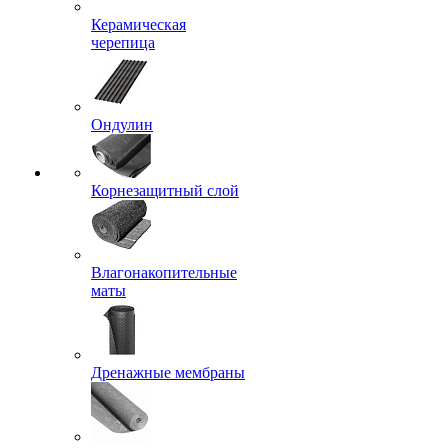
Керамическая
черепица
Ондулин
Корнезащитный слой
Влагонакопительные
маты
Дренажные мембраны