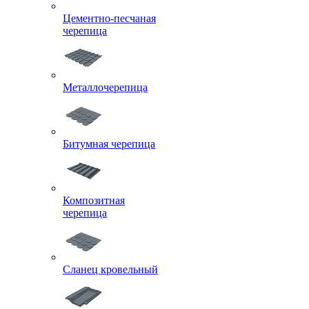
Цементно-песчаная
черепица
Металлочерепица
Битумная черепица
Композитная
черепица
Сланец кровельный