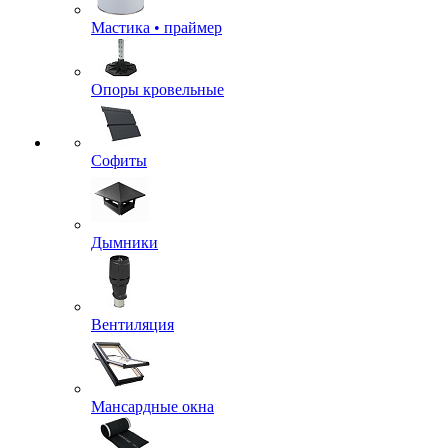
Мастика • праймер
Опоры кровельные
Софиты
Дымники
Вентиляция
Мансардные окна