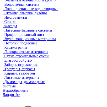
Элементы безопасности кровли
Водосточная система
Лотки дренажные водоотводные
Штрипс, отмотка, рулоны
Инструменты
Станки
Фасады
Навесные фасадные системы
Профилированный лист
Звукоизоляционные материалы
Потолки подвесные
Керамогранит
Лакокрасочные материалы
Сухие строительные смеси
Благоустройство
Заборы, ограждения
Тротуары, террасы
Кирпич, газобетон
Листовые материалы
Дымоходы, дымоходные
системы
Неразобранные
Ландшафт