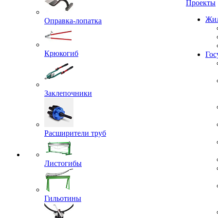
Проекты
Оправка-лопатка
Жил
Крюкогиб
Гос
Заклепочники
Расширители труб
Листогибы
Гильотины