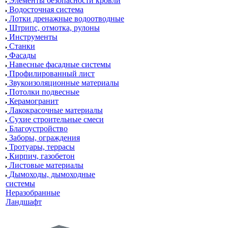
Элементы безопасности кровли
Водосточная система
Лотки дренажные водоотводные
Штрипс, отмотка, рулоны
Инструменты
Станки
Фасады
Навесные фасадные системы
Профилированный лист
Звукоизоляционные материалы
Потолки подвесные
Керамогранит
Лакокрасочные материалы
Сухие строительные смеси
Благоустройство
Заборы, ограждения
Тротуары, террасы
Кирпич, газобетон
Листовые материалы
Дымоходы, дымоходные
системы
Неразобранные
Ландшафт