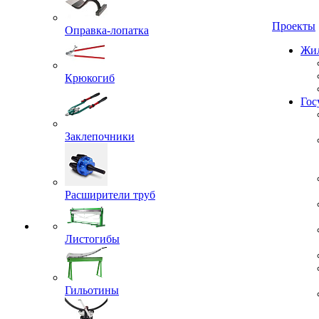
Проекты
Оправка-лопатка
Жил
Крюкогиб
Гос
Заклепочники
Расширители труб
Листогибы
Гильотины