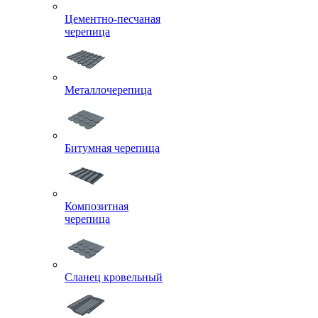
Цементно-песчаная
черепица
Металлочерепица
Битумная черепица
Композитная
черепица
Сланец кровельный