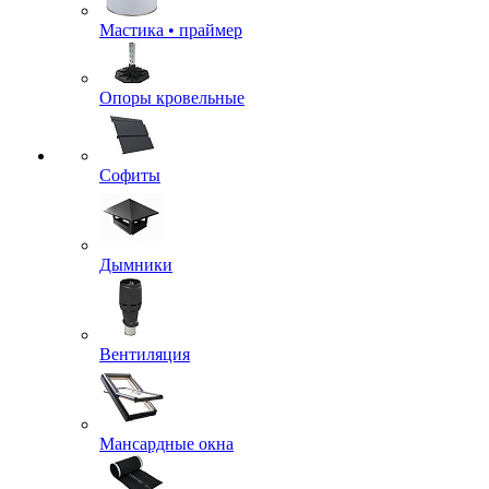
Мастика • праймер
Опоры кровельные
Софиты
Дымники
Вентиляция
Мансардные окна