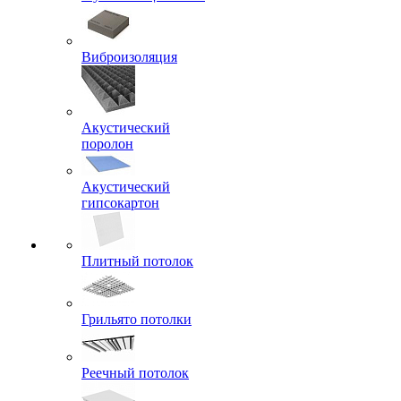
Виброизоляция
Акустический
поролон
Акустический
гипсокартон
Плитный потолок
Грильято потолки
Реечный потолок