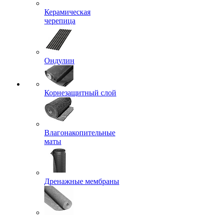
Керамическая
черепица
Ондулин
Корнезащитный слой
Влагонакопительные
маты
Дренажные мембраны