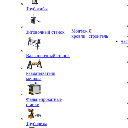
Трубогибы
Монтаж
Я
кровли
строитель
Зиговочный станок
Час
Вальцовочный станок
Разматыватели
металла
Фальцепрокатные
станки
Труборезы