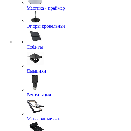
Мастика • праймер
Опоры кровельные
Софиты
Дымники
Вентиляция
Мансардные окна