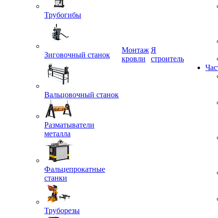
Трубогибы
Монтаж
Я
Зиговочный станок
кровли
строитель
Час
Вальцовочный станок
Разматыватели
металла
Фальцепрокатные
станки
Труборезы