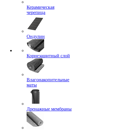
Керамическая
черепица
Ондулин
Корнезащитный слой
Влагонакопительные
маты
Дренажные мембраны