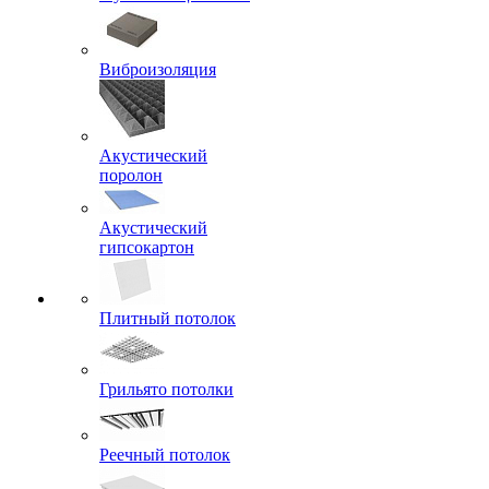
Виброизоляция
Акустический
поролон
Акустический
гипсокартон
Плитный потолок
Грильято потолки
Реечный потолок