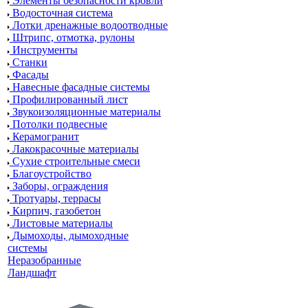
Элементы безопасности кровли
Водосточная система
Лотки дренажные водоотводные
Штрипс, отмотка, рулоны
Инструменты
Станки
Фасады
Навесные фасадные системы
Профилированный лист
Звукоизоляционные материалы
Потолки подвесные
Керамогранит
Лакокрасочные материалы
Сухие строительные смеси
Благоустройство
Заборы, ограждения
Тротуары, террасы
Кирпич, газобетон
Листовые материалы
Дымоходы, дымоходные
системы
Неразобранные
Ландшафт