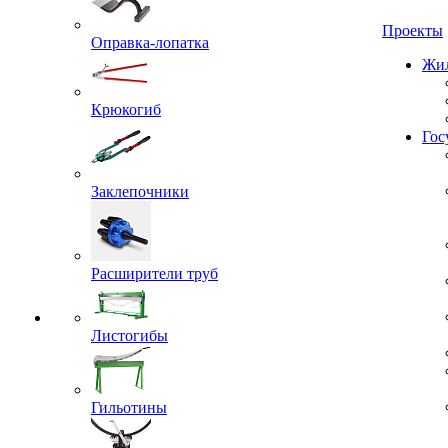
Проекты
Оправка-лопатка
Жил
Крюкогиб
Гос
Заклепочники
Расширители труб
Листогибы
Гильотины