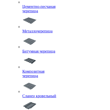
Цементно-песчаная
черепица
Металлочерепица
Битумная черепица
Композитная
черепица
Сланец кровельный