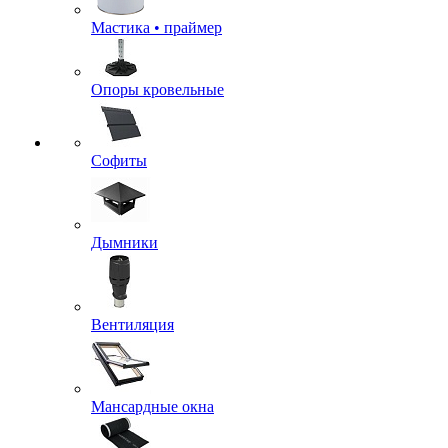
Мастика • праймер
Опоры кровельные
Софиты
Дымники
Вентиляция
Мансардные окна