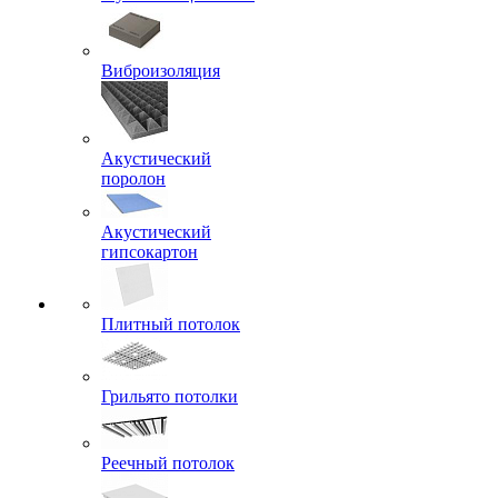
Виброизоляция
Акустический
поролон
Акустический
гипсокартон
Плитный потолок
Грильято потолки
Реечный потолок