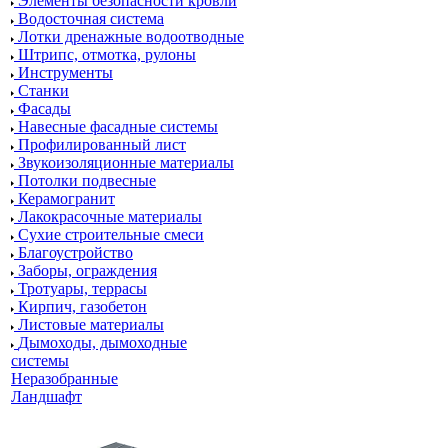
Элементы безопасности кровли
Водосточная система
Лотки дренажные водоотводные
Штрипс, отмотка, рулоны
Инструменты
Станки
Фасады
Навесные фасадные системы
Профилированный лист
Звукоизоляционные материалы
Потолки подвесные
Керамогранит
Лакокрасочные материалы
Сухие строительные смеси
Благоустройство
Заборы, ограждения
Тротуары, террасы
Кирпич, газобетон
Листовые материалы
Дымоходы, дымоходные
системы
Неразобранные
Ландшафт