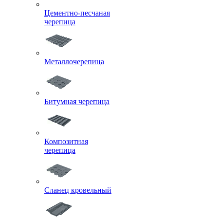
Цементно-песчаная
черепица
Металлочерепица
Битумная черепица
Композитная
черепица
Сланец кровельный