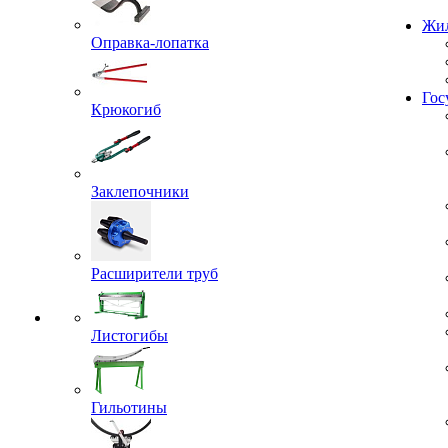
Проекты
Оправка-лопатка
Жил
Крюкогиб
Гос
Заклепочники
Расширители труб
Листогибы
Гильотины