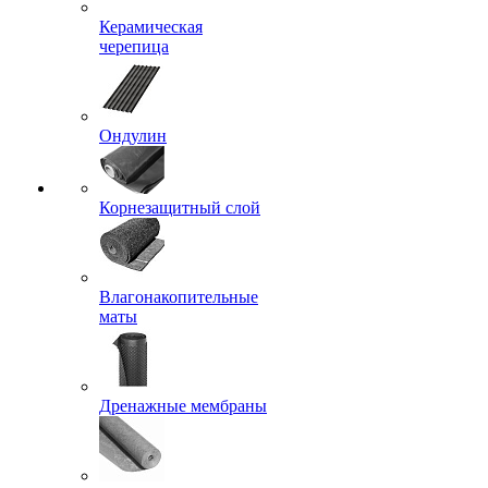
Керамическая
черепица
Ондулин
Корнезащитный слой
Влагонакопительные
маты
Дренажные мембраны