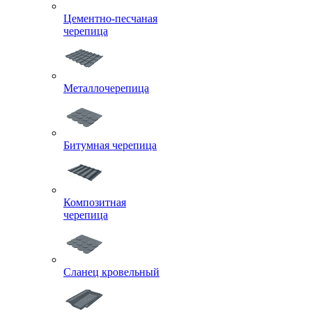
Цементно-песчаная
черепица
Металлочерепица
Битумная черепица
Композитная
черепица
Сланец кровельный