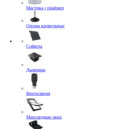
Мастика • праймер
Опоры кровельные
Софиты
Дымники
Вентиляция
Мансардные окна