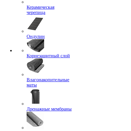
Керамическая
черепица
Ондулин
Корнезащитный слой
Влагонакопительные
маты
Дренажные мембраны