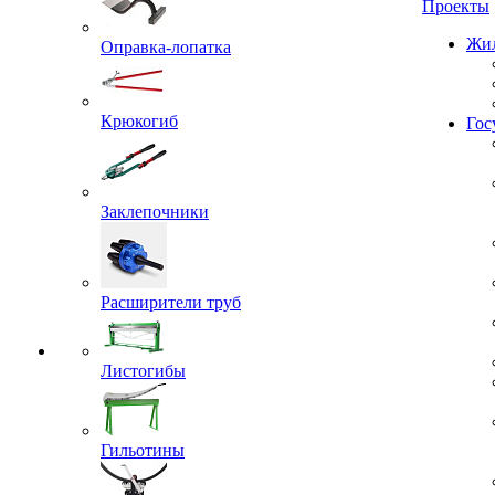
Проекты
Оправка-лопатка
Жил
Крюкогиб
Гос
Заклепочники
Расширители труб
Листогибы
Гильотины