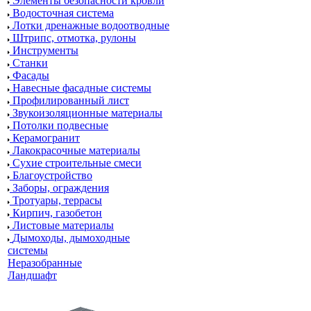
Элементы безопасности кровли
Водосточная система
Лотки дренажные водоотводные
Штрипс, отмотка, рулоны
Инструменты
Станки
Фасады
Навесные фасадные системы
Профилированный лист
Звукоизоляционные материалы
Потолки подвесные
Керамогранит
Лакокрасочные материалы
Сухие строительные смеси
Благоустройство
Заборы, ограждения
Тротуары, террасы
Кирпич, газобетон
Листовые материалы
Дымоходы, дымоходные
системы
Неразобранные
Ландшафт