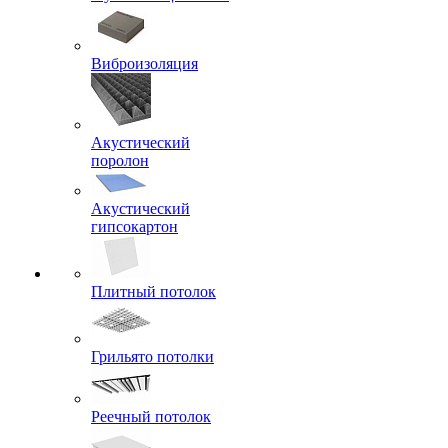
Виброизоляция
Акустический
поролон
Акустический
гипсокартон
Плитный потолок
Грильято потолки
Реечный потолок