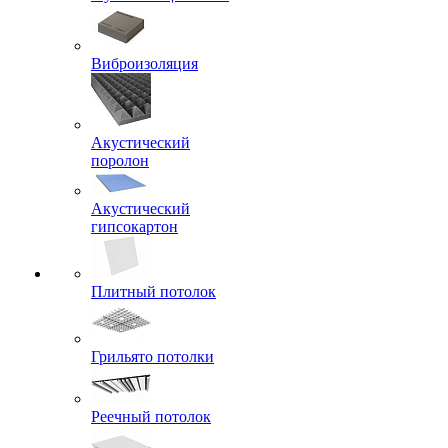
Виброизоляция
Акустический
поролон
Акустический
гипсокартон
Плитный потолок
Грильято потолки
Реечный потолок