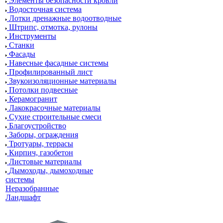
Элементы безопасности кровли
Водосточная система
Лотки дренажные водоотводные
Штрипс, отмотка, рулоны
Инструменты
Станки
Фасады
Навесные фасадные системы
Профилированный лист
Звукоизоляционные материалы
Потолки подвесные
Керамогранит
Лакокрасочные материалы
Сухие строительные смеси
Благоустройство
Заборы, ограждения
Тротуары, террасы
Кирпич, газобетон
Листовые материалы
Дымоходы, дымоходные
системы
Неразобранные
Ландшафт