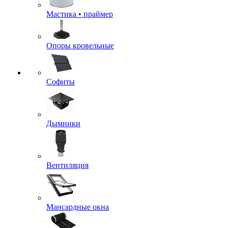
Мастика • праймер
Опоры кровельные
Софиты
Дымники
Вентиляция
Мансардные окна