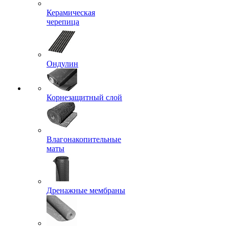
Керамическая
черепица
Ондулин
Корнезащитный слой
Влагонакопительные
маты
Дренажные мембраны