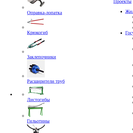
Проекты
Оправка-лопатка
Жил
Крюкогиб
Гос
Заклепочники
Расширители труб
Листогибы
Гильотины