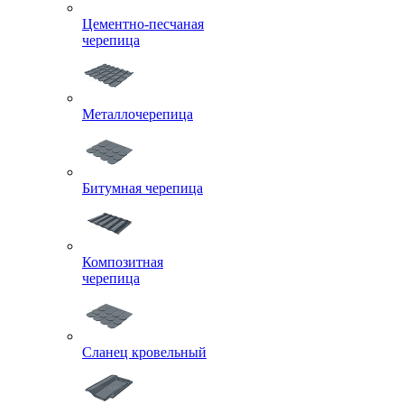
Цементно-песчаная
черепица
Металлочерепица
Битумная черепица
Композитная
черепица
Сланец кровельный