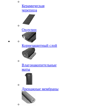
Керамическая
черепица
Ондулин
Корнезащитный слой
Влагонакопительные
маты
Дренажные мембраны