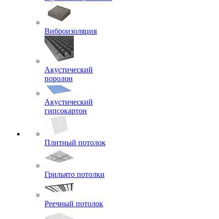
Виброизоляция
Акустический
поролон
Акустический
гипсокартон
Плитный потолок
Грильято потолки
Реечный потолок