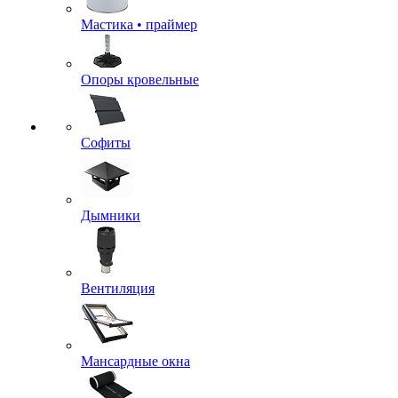
Мастика • праймер
Опоры кровельные
Софиты
Дымники
Вентиляция
Мансардные окна