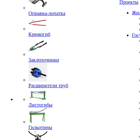
Проекты
Оправка-лопатка
Жил
Крюкогиб
Гос
Заклепочники
Расширители труб
Листогибы
Гильотины