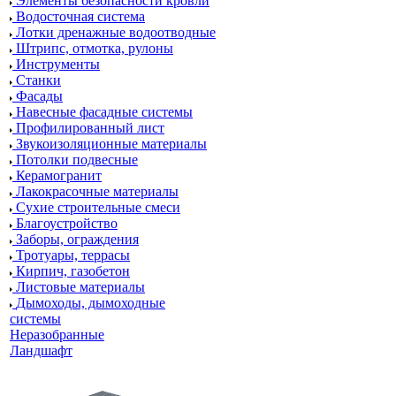
Элементы безопасности кровли
Водосточная система
Лотки дренажные водоотводные
Штрипс, отмотка, рулоны
Инструменты
Станки
Фасады
Навесные фасадные системы
Профилированный лист
Звукоизоляционные материалы
Потолки подвесные
Керамогранит
Лакокрасочные материалы
Сухие строительные смеси
Благоустройство
Заборы, ограждения
Тротуары, террасы
Кирпич, газобетон
Листовые материалы
Дымоходы, дымоходные
системы
Неразобранные
Ландшафт