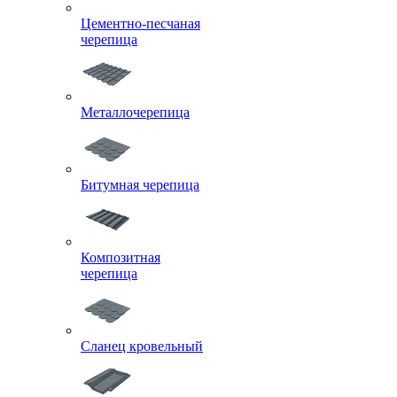
Цементно-песчаная
черепица
Металлочерепица
Битумная черепица
Композитная
черепица
Сланец кровельный