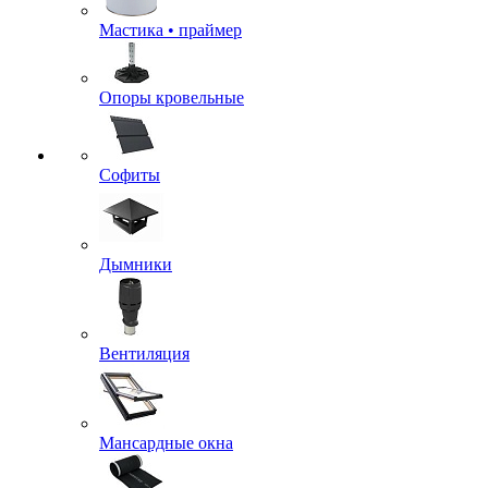
Мастика • праймер
Опоры кровельные
Софиты
Дымники
Вентиляция
Мансардные окна