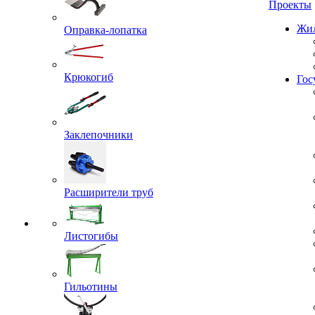
Проекты
Оправка-лопатка
Жил
Крюкогиб
Гос
Заклепочники
Расширители труб
Листогибы
Гильотины