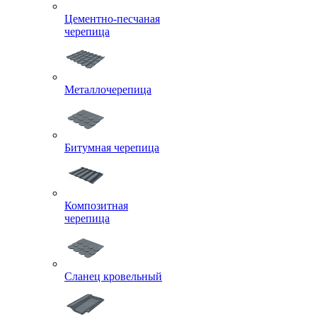
Цементно-песчаная
черепица
Металлочерепица
Битумная черепица
Композитная
черепица
Сланец кровельный