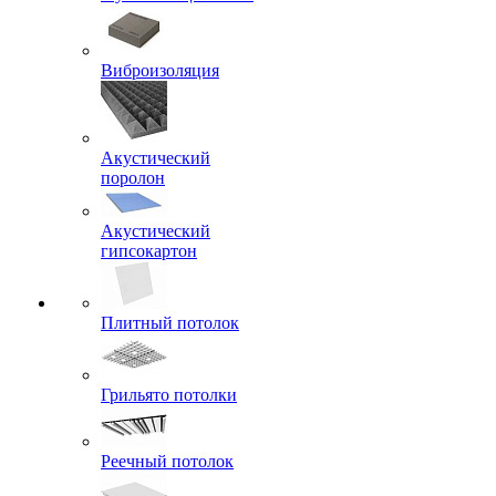
Виброизоляция
Акустический
поролон
Акустический
гипсокартон
Плитный потолок
Грильято потолки
Реечный потолок