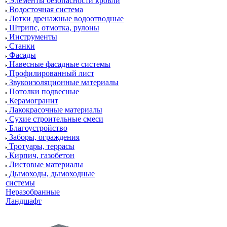
Элементы безопасности кровли
Водосточная система
Лотки дренажные водоотводные
Штрипс, отмотка, рулоны
Инструменты
Станки
Фасады
Навесные фасадные системы
Профилированный лист
Звукоизоляционные материалы
Потолки подвесные
Керамогранит
Лакокрасочные материалы
Сухие строительные смеси
Благоустройство
Заборы, ограждения
Тротуары, террасы
Кирпич, газобетон
Листовые материалы
Дымоходы, дымоходные
системы
Неразобранные
Ландшафт