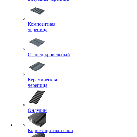
Композитная
черепица
Сланец кровельный
Керамическая
черепица
Ондулин
Корнезащитный слой