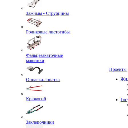
Зажимы • Струбцины
Роликовые листогибы
Фальцезакаточные
машинки
Проекты
Оправка-лопатка
Жил
Крюкогиб
Гос
Заклепочники