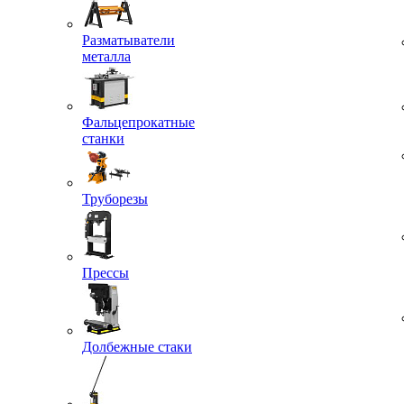
Разматыватели
металла
Фальцепрокатные
станки
Труборезы
Прессы
Долбежные стаки