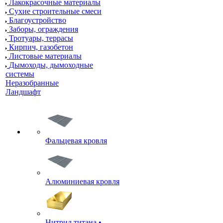
Лакокрасочные материалы
Сухие строительные смеси
Благоустройство
Заборы, ограждения
Тротуары, террасы
Кирпич, газобетон
Листовые материалы
Дымоходы, дымоходные
системы
Неразобранные
Ландшафт
Фальцевая кровля
Алюминиевая кровля
Нитрид титана •