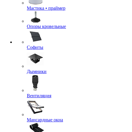
Мастика • праймер
Опоры кровельные
Софиты
Дымники
Вентиляция
Мансардные окна