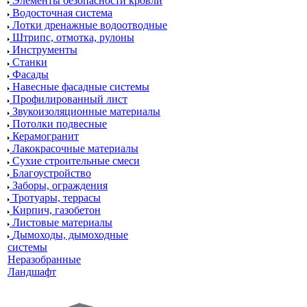
Элементы безопасности кровли
Водосточная система
Лотки дренажные водоотводные
Штрипс, отмотка, рулоны
Инструменты
Станки
Фасады
Навесные фасадные системы
Профилированный лист
Звукоизоляционные материалы
Потолки подвесные
Керамогранит
Лакокрасочные материалы
Сухие строительные смеси
Благоустройство
Заборы, ограждения
Тротуары, террасы
Кирпич, газобетон
Листовые материалы
Дымоходы, дымоходные
системы
Неразобранные
Ландшафт