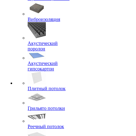
Виброизоляция
Акустический
поролон
Акустический
гипсокартон
Плитный потолок
Грильято потолки
Реечный потолок