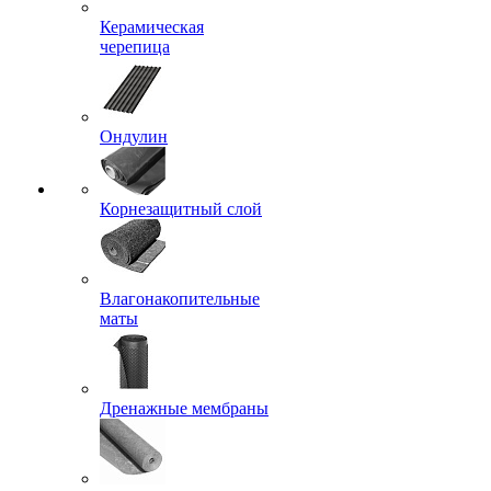
Керамическая
черепица
Ондулин
Корнезащитный слой
Влагонакопительные
маты
Дренажные мембраны