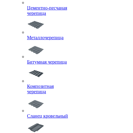
Цементно-песчаная
черепица
Металлочерепица
Битумная черепица
Композитная
черепица
Сланец кровельный