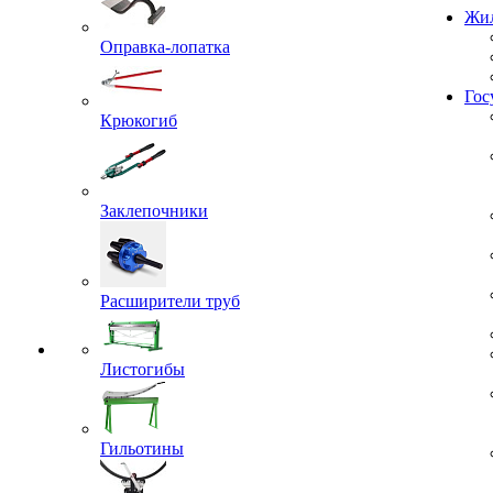
Проекты
Жил
Оправка-лопатка
Крюкогиб
Гос
Заклепочники
Расширители труб
Листогибы
Гильотины