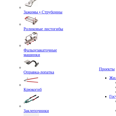
Зажимы • Струбцины
Роликовые листогибы
Фальцезакаточные
машинки
Проекты
Оправка-лопатка
Жил
Крюкогиб
Гос
Заклепочники