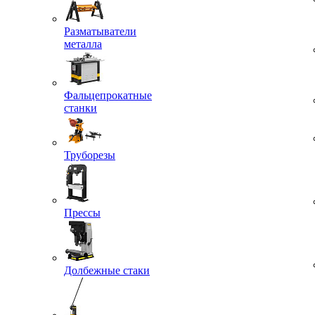
Разматыватели
металла
Фальцепрокатные
станки
Труборезы
Прессы
Долбежные стаки