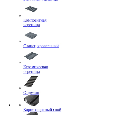
Композитная
черепица
Сланец кровельный
Керамическая
черепица
Ондулин
Корнезащитный слой