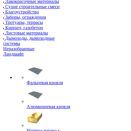
Лакокрасочные материалы
Сухие строительные смеси
Благоустройство
Заборы, ограждения
Тротуары, террасы
Кирпич, газобетон
Листовые материалы
Дымоходы, дымоходные
системы
Неразобранные
Ландшафт
Фальцевая кровля
Алюминиевая кровля
Нитрид титана •