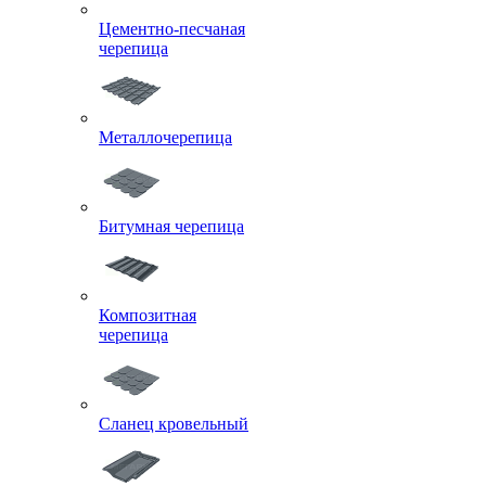
Цементно-песчаная
черепица
Металлочерепица
Битумная черепица
Композитная
черепица
Сланец кровельный