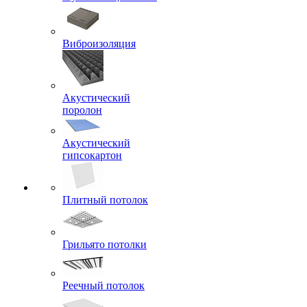
Виброизоляция
Акустический
поролон
Акустический
гипсокартон
Плитный потолок
Грильято потолки
Реечный потолок