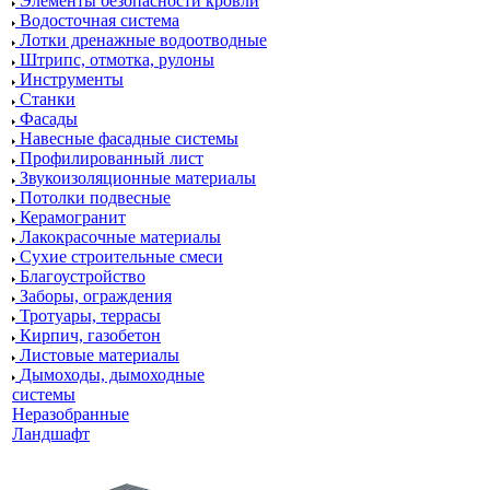
Элементы безопасности кровли
Водосточная система
Лотки дренажные водоотводные
Штрипс, отмотка, рулоны
Инструменты
Станки
Фасады
Навесные фасадные системы
Профилированный лист
Звукоизоляционные материалы
Потолки подвесные
Керамогранит
Лакокрасочные материалы
Сухие строительные смеси
Благоустройство
Заборы, ограждения
Тротуары, террасы
Кирпич, газобетон
Листовые материалы
Дымоходы, дымоходные
системы
Неразобранные
Ландшафт