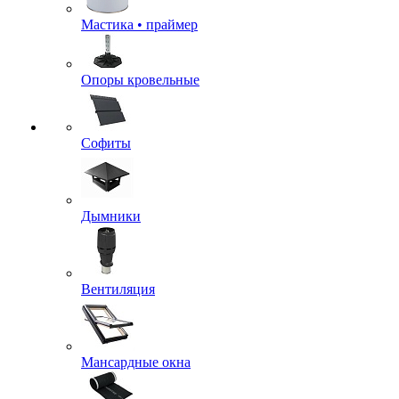
Мастика • праймер
Опоры кровельные
Софиты
Дымники
Вентиляция
Мансардные окна