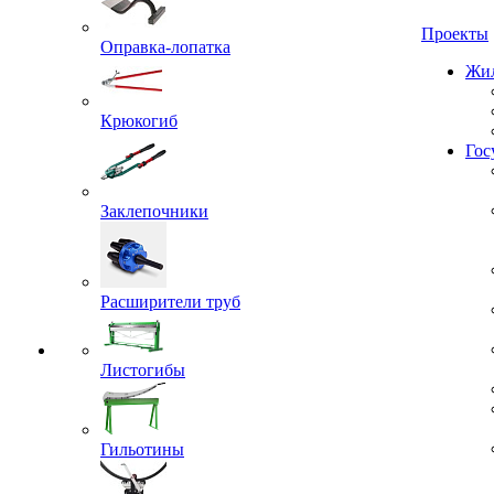
Проекты
Оправка-лопатка
Жил
Крюкогиб
Гос
Заклепочники
Расширители труб
Листогибы
Гильотины