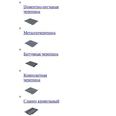
Цементно-песчаная
черепица
Металлочерепица
Битумная черепица
Композитная
черепица
Сланец кровельный