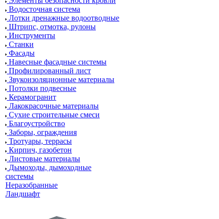
Элементы безопасности кровли
Водосточная система
Лотки дренажные водоотводные
Штрипс, отмотка, рулоны
Инструменты
Станки
Фасады
Навесные фасадные системы
Профилированный лист
Звукоизоляционные материалы
Потолки подвесные
Керамогранит
Лакокрасочные материалы
Сухие строительные смеси
Благоустройство
Заборы, ограждения
Тротуары, террасы
Кирпич, газобетон
Листовые материалы
Дымоходы, дымоходные
системы
Неразобранные
Ландшафт