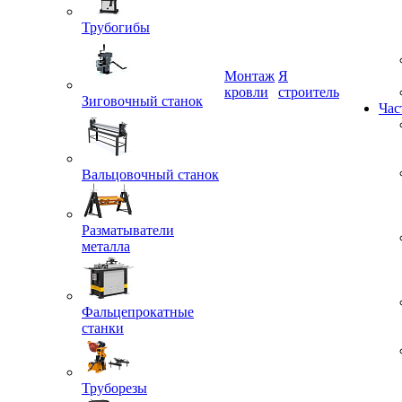
Трубогибы
Монтаж
Я
кровли
строитель
Зиговочный станок
Час
Вальцовочный станок
Разматыватели
металла
Фальцепрокатные
станки
Труборезы