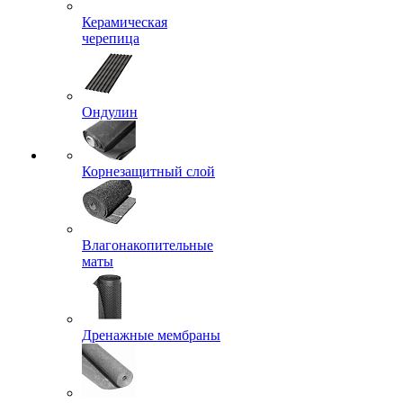
Керамическая
черепица
Ондулин
Корнезащитный слой
Влагонакопительные
маты
Дренажные мембраны