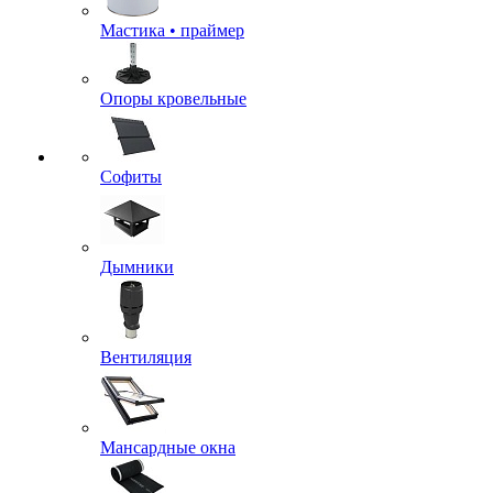
Мастика • праймер
Опоры кровельные
Софиты
Дымники
Вентиляция
Мансардные окна