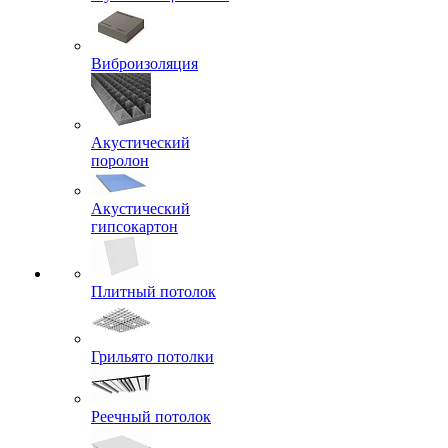
Виброизоляция
Акустический
поролон
Акустический
гипсокартон
Плитный потолок
Грильято потолки
Реечный потолок