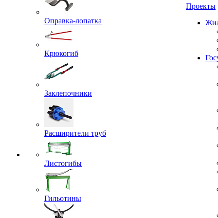
Проекты
Оправка-лопатка
Жил
Крюкогиб
Гос
Заклепочники
Расширители труб
Листогибы
Гильотины