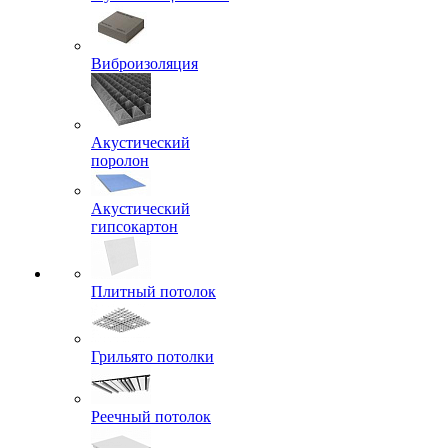
Виброизоляция
Акустический
поролон
Акустический
гипсокартон
Плитный потолок
Грильято потолки
Реечный потолок