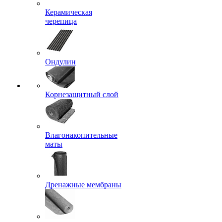
Керамическая
черепица
Ондулин
Корнезащитный слой
Влагонакопительные
маты
Дренажные мембраны