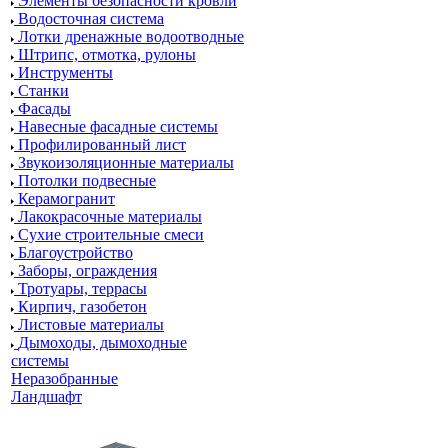
Элементы безопасности кровли
Водосточная система
Лотки дренажные водоотводные
Штрипс, отмотка, рулоны
Инструменты
Станки
Фасады
Навесные фасадные системы
Профилированный лист
Звукоизоляционные материалы
Потолки подвесные
Керамогранит
Лакокрасочные материалы
Сухие строительные смеси
Благоустройство
Заборы, ограждения
Тротуары, террасы
Кирпич, газобетон
Листовые материалы
Дымоходы, дымоходные
системы
Неразобранные
Ландшафт