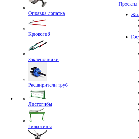
Проекты
Оправка-лопатка
Жил
Крюкогиб
Гос
Заклепочники
Расширители труб
Листогибы
Гильотины