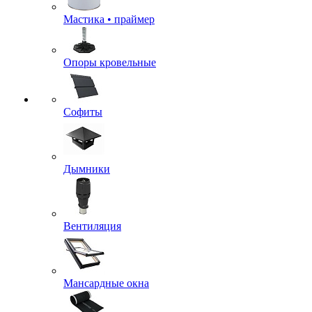
Мастика • праймер
Опоры кровельные
Софиты
Дымники
Вентиляция
Мансардные окна