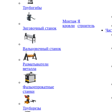
Трубогибы
Монтаж
Я
кровли
строитель
Зиговочный станок
Час
Вальцовочный станок
Разматыватели
металла
Фальцепрокатные
станки
Труборезы