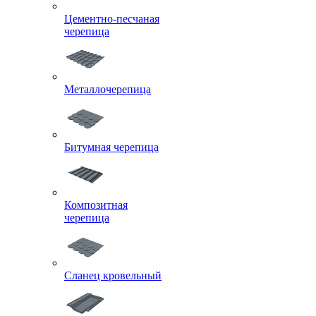
Цементно-песчаная
черепица
Металлочерепица
Битумная черепица
Композитная
черепица
Сланец кровельный