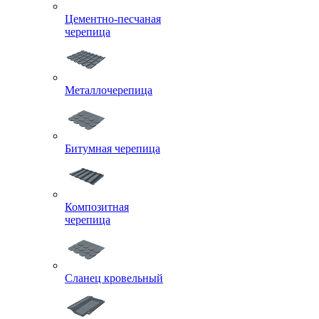
Цементно-песчаная
черепица
Металлочерепица
Битумная черепица
Композитная
черепица
Сланец кровельный