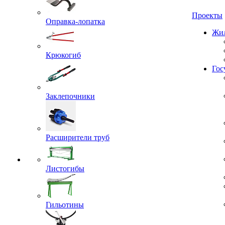
Проекты
Оправка-лопатка
Жил
Крюкогиб
Гос
Заклепочники
Расширители труб
Листогибы
Гильотины