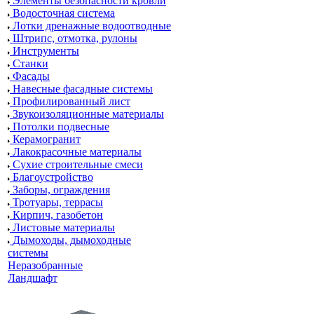
Элементы безопасности кровли
Водосточная система
Лотки дренажные водоотводные
Штрипс, отмотка, рулоны
Инструменты
Станки
Фасады
Навесные фасадные системы
Профилированный лист
Звукоизоляционные материалы
Потолки подвесные
Керамогранит
Лакокрасочные материалы
Сухие строительные смеси
Благоустройство
Заборы, ограждения
Тротуары, террасы
Кирпич, газобетон
Листовые материалы
Дымоходы, дымоходные
системы
Неразобранные
Ландшафт