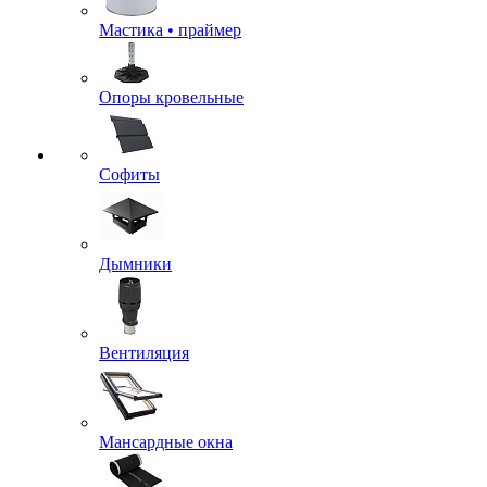
Мастика • праймер
Опоры кровельные
Софиты
Дымники
Вентиляция
Мансардные окна