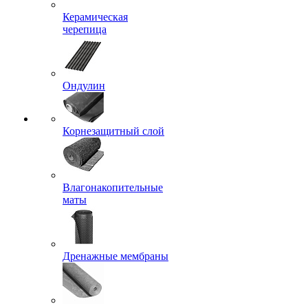
Керамическая
черепица
Ондулин
Корнезащитный слой
Влагонакопительные
маты
Дренажные мембраны