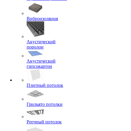
Виброизоляция
Акустический
поролон
Акустический
гипсокартон
Плитный потолок
Грильято потолки
Реечный потолок