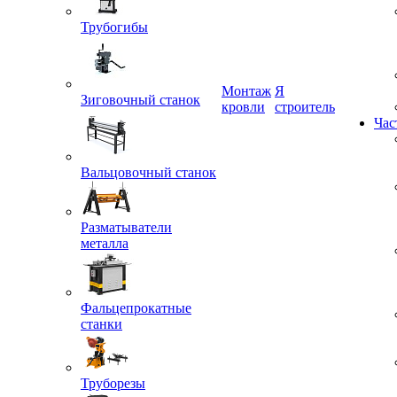
Трубогибы
Монтаж
Я
Зиговочный станок
кровли
строитель
Час
Вальцовочный станок
Разматыватели
металла
Фальцепрокатные
станки
Труборезы