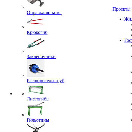
Проекты
Оправка-лопатка
Жил
Крюкогиб
Гос
Заклепочники
Расширители труб
Листогибы
Гильотины