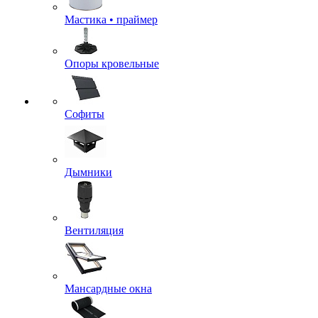
Мастика • праймер
Опоры кровельные
Софиты
Дымники
Вентиляция
Мансардные окна