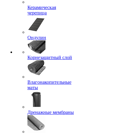
Керамическая
черепица
Ондулин
Корнезащитный слой
Влагонакопительные
маты
Дренажные мембраны