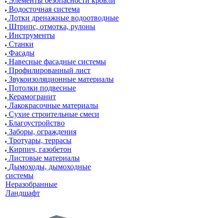
Элементы безопасности кровли
Водосточная система
Лотки дренажные водоотводные
Штрипс, отмотка, рулоны
Инструменты
Станки
Фасады
Навесные фасадные системы
Профилированный лист
Звукоизоляционные материалы
Потолки подвесные
Керамогранит
Лакокрасочные материалы
Сухие строительные смеси
Благоустройство
Заборы, ограждения
Тротуары, террасы
Кирпич, газобетон
Листовые материалы
Дымоходы, дымоходные
системы
Неразобранные
Ландшафт