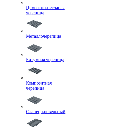
Цементно-песчаная
черепица
Металлочерепица
Битумная черепица
Композитная
черепица
Сланец кровельный