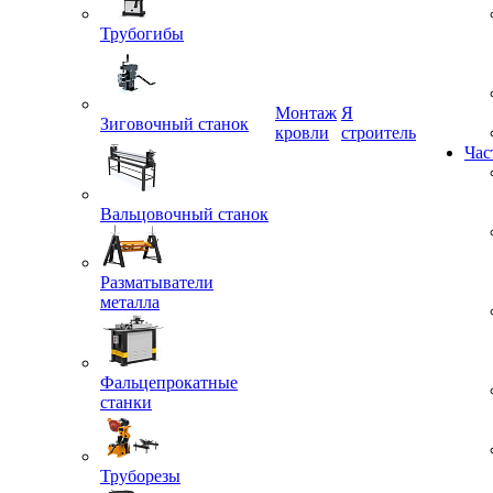
Трубогибы
Монтаж
Я
Зиговочный станок
кровли
строитель
Час
Вальцовочный станок
Разматыватели
металла
Фальцепрокатные
станки
Труборезы