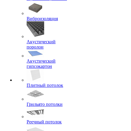
Виброизоляция
Акустический
поролон
Акустический
гипсокартон
Плитный потолок
Грильято потолки
Реечный потолок