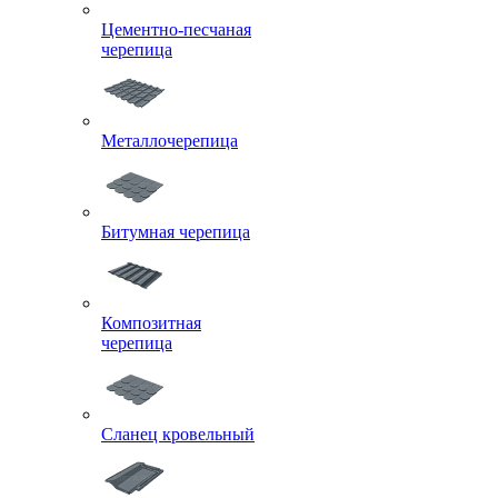
Цементно-песчаная
черепица
Металлочерепица
Битумная черепица
Композитная
черепица
Сланец кровельный