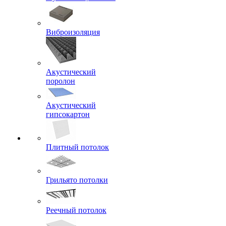
Виброизоляция
Акустический
поролон
Акустический
гипсокартон
Плитный потолок
Грильято потолки
Реечный потолок