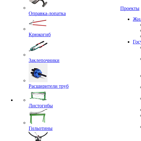
Проекты
Оправка-лопатка
Жил
Крюкогиб
Гос
Заклепочники
Расширители труб
Листогибы
Гильотины