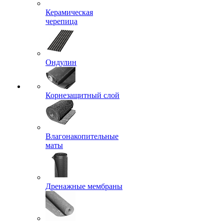
Керамическая
черепица
Ондулин
Корнезащитный слой
Влагонакопительные
маты
Дренажные мембраны