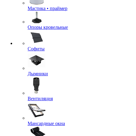
Мастика • праймер
Опоры кровельные
Софиты
Дымники
Вентиляция
Мансардные окна