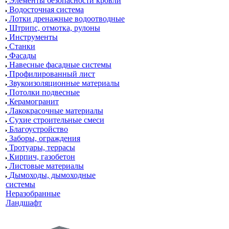
Элементы безопасности кровли
Водосточная система
Лотки дренажные водоотводные
Штрипс, отмотка, рулоны
Инструменты
Станки
Фасады
Навесные фасадные системы
Профилированный лист
Звукоизоляционные материалы
Потолки подвесные
Керамогранит
Лакокрасочные материалы
Сухие строительные смеси
Благоустройство
Заборы, ограждения
Тротуары, террасы
Кирпич, газобетон
Листовые материалы
Дымоходы, дымоходные
системы
Неразобранные
Ландшафт