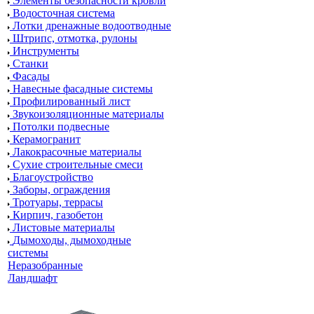
Элементы безопасности кровли
Водосточная система
Лотки дренажные водоотводные
Штрипс, отмотка, рулоны
Инструменты
Станки
Фасады
Навесные фасадные системы
Профилированный лист
Звукоизоляционные материалы
Потолки подвесные
Керамогранит
Лакокрасочные материалы
Сухие строительные смеси
Благоустройство
Заборы, ограждения
Тротуары, террасы
Кирпич, газобетон
Листовые материалы
Дымоходы, дымоходные
системы
Неразобранные
Ландшафт