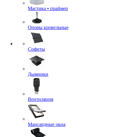
Мастика • праймер
Опоры кровельные
Софиты
Дымники
Вентиляция
Мансардные окна