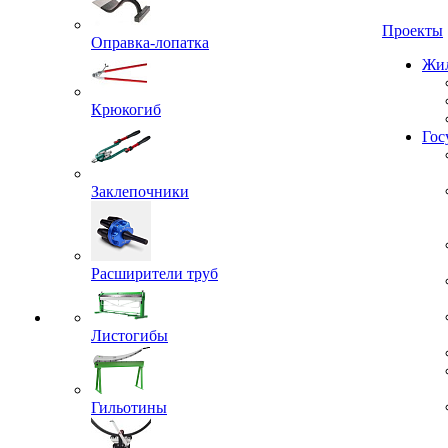
Проекты
Оправка-лопатка
Жил
Крюкогиб
Гос
Заклепочники
Расширители труб
Листогибы
Гильотины