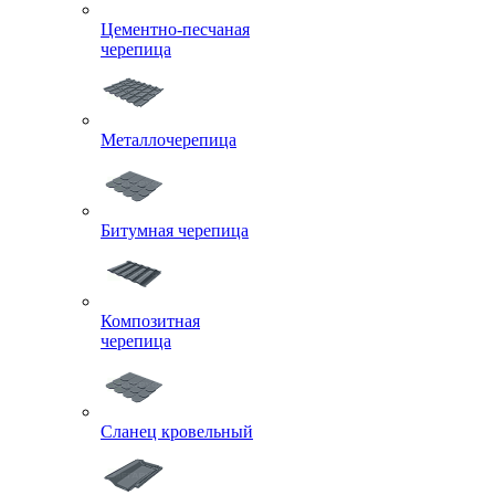
Цементно-песчаная
черепица
Металлочерепица
Битумная черепица
Композитная
черепица
Сланец кровельный