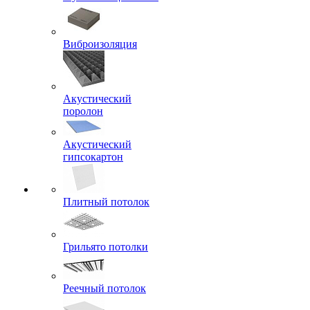
Виброизоляция
Акустический
поролон
Акустический
гипсокартон
Плитный потолок
Грильято потолки
Реечный потолок