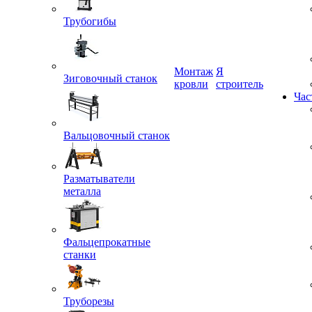
Трубогибы
Монтаж
Я
Зиговочный станок
кровли
строитель
Час
Вальцовочный станок
Разматыватели
металла
Фальцепрокатные
станки
Труборезы