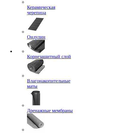
Керамическая
черепица
Ондулин
Корнезащитный слой
Влагонакопительные
маты
Дренажные мембраны