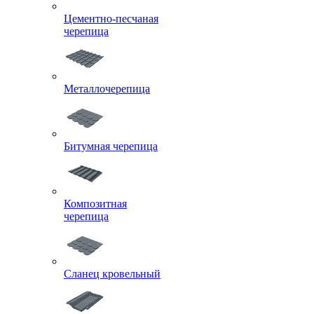
Цементно-песчаная
черепица
Металлочерепица
Битумная черепица
Композитная
черепица
Сланец кровельный