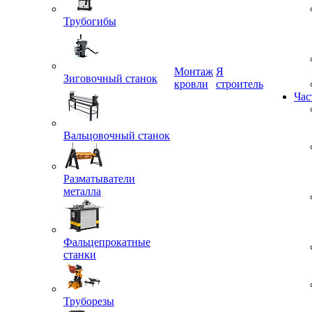
Трубогибы
Монтаж
Я
кровли
строитель
Зиговочный станок
Час
Вальцовочный станок
Разматыватели
металла
Фальцепрокатные
станки
Труборезы