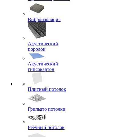
Виброизоляция
Акустический
поролон
Акустический
гипсокартон
Плитный потолок
Грильято потолки
Реечный потолок