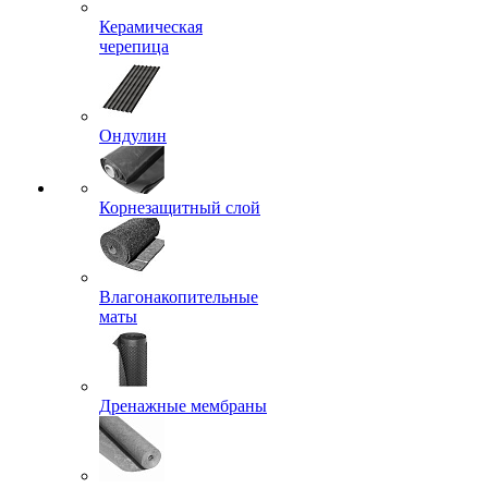
Керамическая
черепица
Ондулин
Корнезащитный слой
Влагонакопительные
маты
Дренажные мембраны