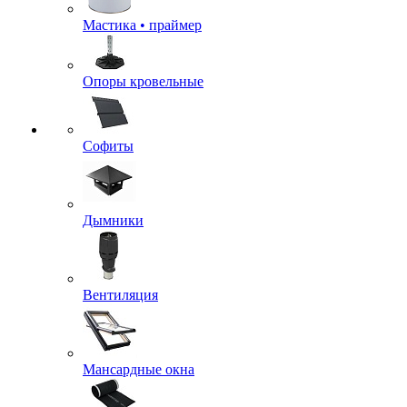
Мастика • праймер
Опоры кровельные
Софиты
Дымники
Вентиляция
Мансардные окна