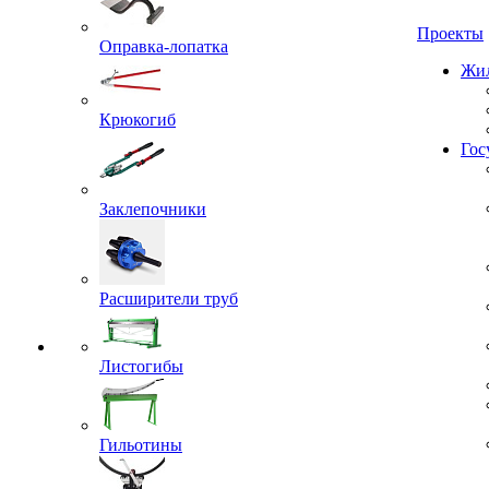
Проекты
Оправка-лопатка
Жил
Крюкогиб
Гос
Заклепочники
Расширители труб
Листогибы
Гильотины