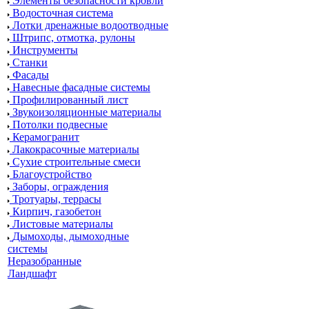
Элементы безопасности кровли
Водосточная система
Лотки дренажные водоотводные
Штрипс, отмотка, рулоны
Инструменты
Станки
Фасады
Навесные фасадные системы
Профилированный лист
Звукоизоляционные материалы
Потолки подвесные
Керамогранит
Лакокрасочные материалы
Сухие строительные смеси
Благоустройство
Заборы, ограждения
Тротуары, террасы
Кирпич, газобетон
Листовые материалы
Дымоходы, дымоходные
системы
Неразобранные
Ландшафт