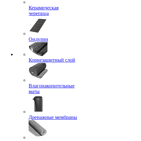
Керамическая
черепица
Ондулин
Корнезащитный слой
Влагонакопительные
маты
Дренажные мембраны