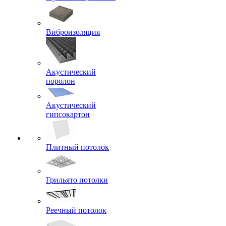
Виброизоляция
Акустический
поролон
Акустический
гипсокартон
Плитный потолок
Грильято потолки
Реечный потолок