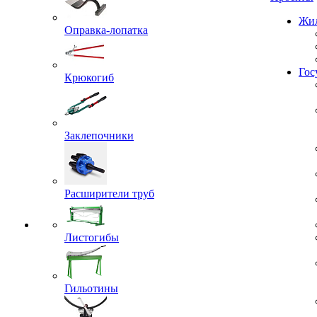
Проекты
Оправка-лопатка
Жил
Крюкогиб
Гос
Заклепочники
Расширители труб
Листогибы
Гильотины