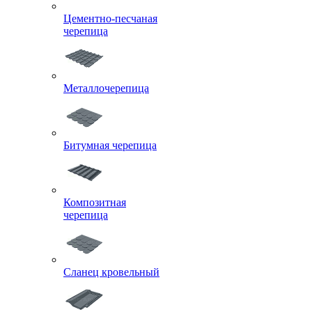
Цементно-песчаная
черепица
Металлочерепица
Битумная черепица
Композитная
черепица
Сланец кровельный