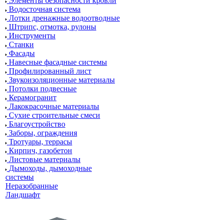
Элементы безопасности кровли
Водосточная система
Лотки дренажные водоотводные
Штрипс, отмотка, рулоны
Инструменты
Станки
Фасады
Навесные фасадные системы
Профилированный лист
Звукоизоляционные материалы
Потолки подвесные
Керамогранит
Лакокрасочные материалы
Сухие строительные смеси
Благоустройство
Заборы, ограждения
Тротуары, террасы
Кирпич, газобетон
Листовые материалы
Дымоходы, дымоходные
системы
Неразобранные
Ландшафт