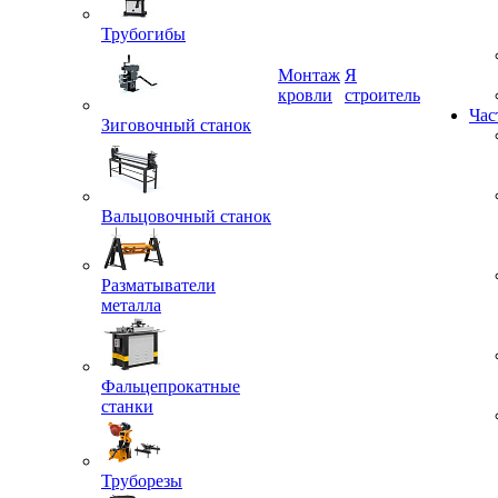
Трубогибы
Монтаж
Я
Зиговочный станок
кровли
строитель
Час
Вальцовочный станок
Разматыватели
металла
Фальцепрокатные
станки
Труборезы