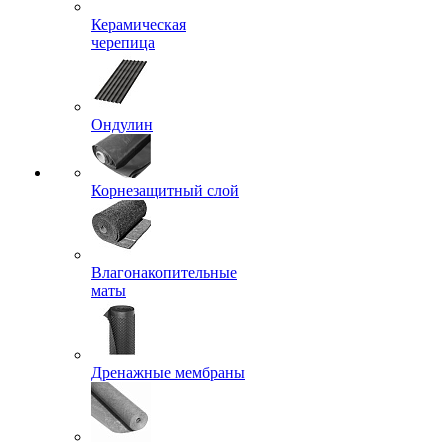
Керамическая
черепица
Ондулин
Корнезащитный слой
Влагонакопительные
маты
Дренажные мембраны