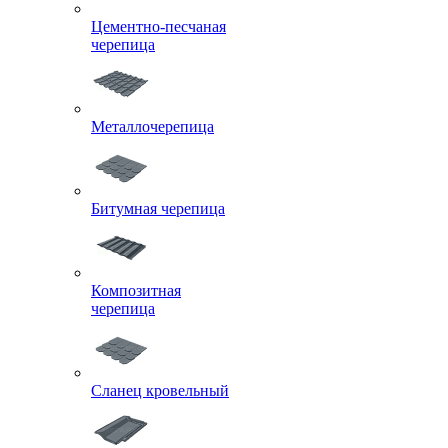
Цементно-песчаная
черепица
Металлочерепица
Битумная черепица
Композитная
черепица
Сланец кровельный