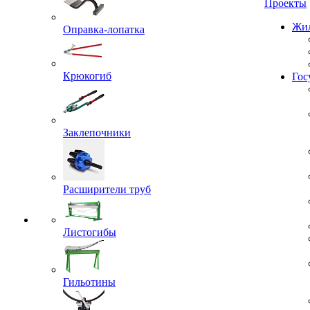
Проекты
Оправка-лопатка
Жил
Крюкогиб
Гос
Заклепочники
Расширители труб
Листогибы
Гильотины