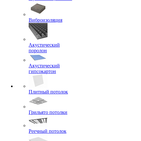
Виброизоляция
Акустический
поролон
Акустический
гипсокартон
Плитный потолок
Грильято потолки
Реечный потолок