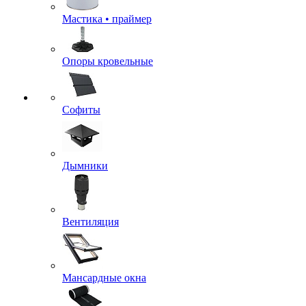
Мастика • праймер
Опоры кровельные
Софиты
Дымники
Вентиляция
Мансардные окна