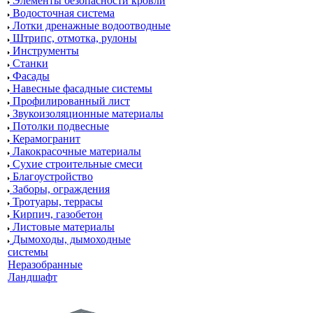
Элементы безопасности кровли
Водосточная система
Лотки дренажные водоотводные
Штрипс, отмотка, рулоны
Инструменты
Станки
Фасады
Навесные фасадные системы
Профилированный лист
Звукоизоляционные материалы
Потолки подвесные
Керамогранит
Лакокрасочные материалы
Сухие строительные смеси
Благоустройство
Заборы, ограждения
Тротуары, террасы
Кирпич, газобетон
Листовые материалы
Дымоходы, дымоходные
системы
Неразобранные
Ландшафт