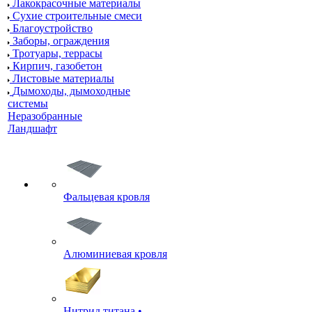
Лакокрасочные материалы
Сухие строительные смеси
Благоустройство
Заборы, ограждения
Тротуары, террасы
Кирпич, газобетон
Листовые материалы
Дымоходы, дымоходные
системы
Неразобранные
Ландшафт
Фальцевая кровля
Алюминиевая кровля
Нитрид титана •