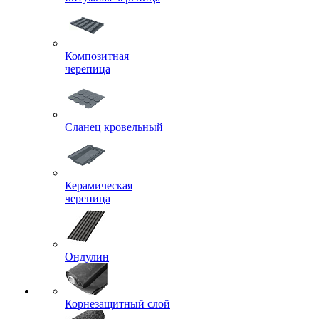
Композитная
черепица
Сланец кровельный
Керамическая
черепица
Ондулин
Корнезащитный слой