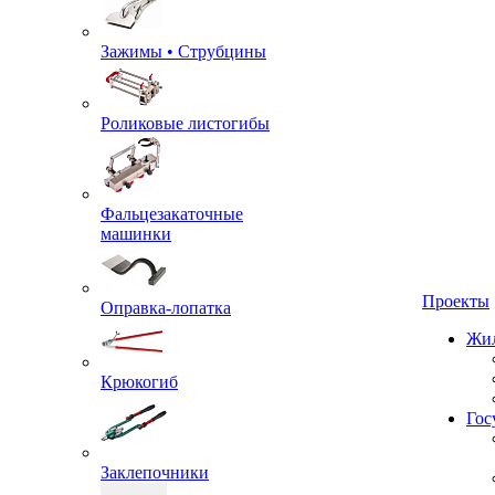
Зажимы • Струбцины
Роликовые листогибы
Фальцезакаточные
машинки
Проекты
Оправка-лопатка
Жил
Крюкогиб
Гос
Заклепочники