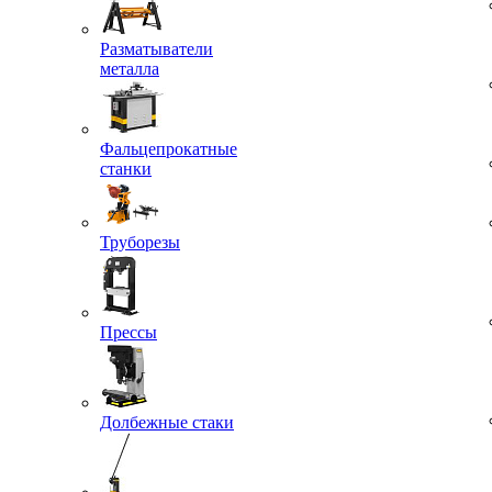
Разматыватели
металла
Фальцепрокатные
станки
Труборезы
Прессы
Долбежные стаки