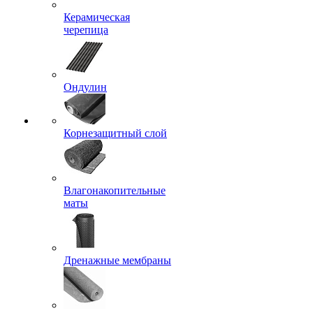
Керамическая
черепица
Ондулин
Корнезащитный слой
Влагонакопительные
маты
Дренажные мембраны