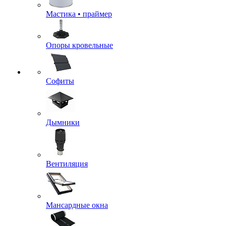
Мастика • праймер
Опоры кровельные
Софиты
Дымники
Вентиляция
Мансардные окна