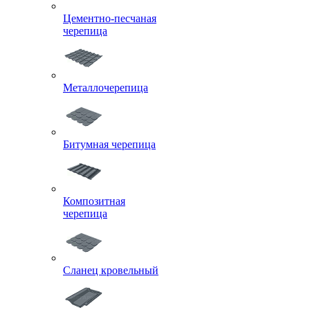
Цементно-песчаная
черепица
Металлочерепица
Битумная черепица
Композитная
черепица
Сланец кровельный