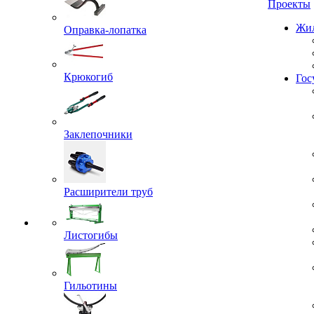
Проекты
Оправка-лопатка
Жил
Крюкогиб
Гос
Заклепочники
Расширители труб
Листогибы
Гильотины