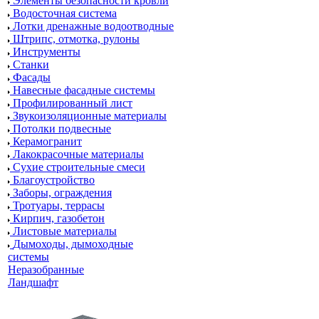
Элементы безопасности кровли
Водосточная система
Лотки дренажные водоотводные
Штрипс, отмотка, рулоны
Инструменты
Станки
Фасады
Навесные фасадные системы
Профилированный лист
Звукоизоляционные материалы
Потолки подвесные
Керамогранит
Лакокрасочные материалы
Сухие строительные смеси
Благоустройство
Заборы, ограждения
Тротуары, террасы
Кирпич, газобетон
Листовые материалы
Дымоходы, дымоходные
системы
Неразобранные
Ландшафт