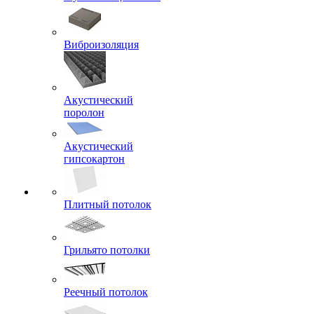
Виброизоляция
Акустический
поролон
Акустический
гипсокартон
Плитный потолок
Грильято потолки
Реечный потолок