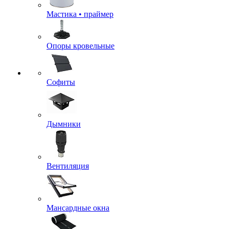
Мастика • праймер
Опоры кровельные
Софиты
Дымники
Вентиляция
Мансардные окна