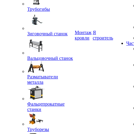
Трубогибы
Монтаж
Я
кровли
строитель
Зиговочный станок
Час
Вальцовочный станок
Разматыватели
металла
Фальцепрокатные
станки
Труборезы