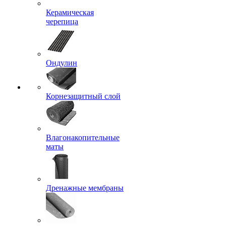
Керамическая
черепица
Ондулин
Корнезащитный слой
Влагонакопительные
маты
Дренажные мембраны