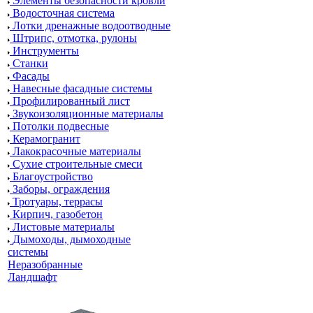
Элементы безопасности кровли
Водосточная система
Лотки дренажные водоотводные
Штрипс, отмотка, рулоны
Инструменты
Станки
Фасады
Навесные фасадные системы
Профилированный лист
Звукоизоляционные материалы
Потолки подвесные
Керамогранит
Лакокрасочные материалы
Сухие строительные смеси
Благоустройство
Заборы, ограждения
Тротуары, террасы
Кирпич, газобетон
Листовые материалы
Дымоходы, дымоходные
системы
Неразобранные
Ландшафт