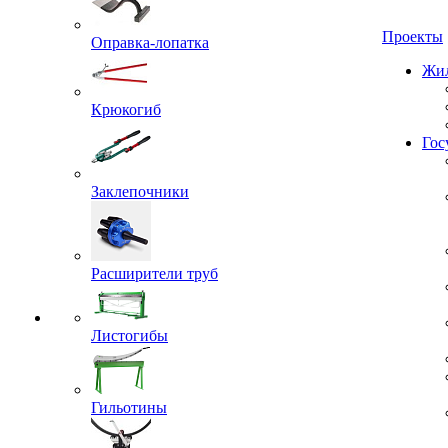
Проекты
Оправка-лопатка
Жил
Крюкогиб
Гос
Заклепочники
Расширители труб
Листогибы
Гильотины