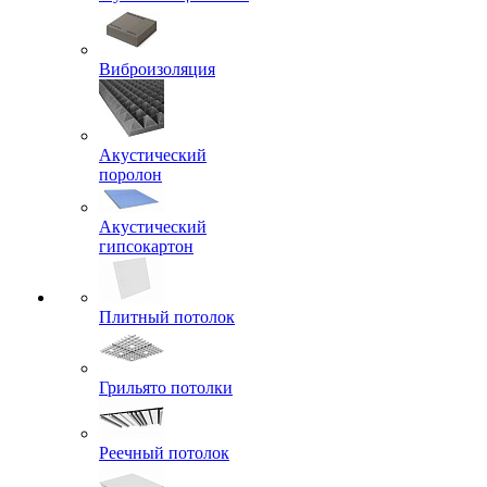
Виброизоляция
Акустический
поролон
Акустический
гипсокартон
Плитный потолок
Грильято потолки
Реечный потолок