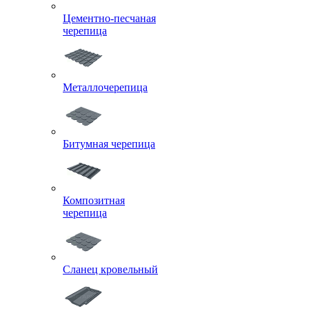
Цементно-песчаная
черепица
Металлочерепица
Битумная черепица
Композитная
черепица
Сланец кровельный