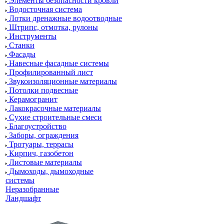
Элементы безопасности кровли
Водосточная система
Лотки дренажные водоотводные
Штрипс, отмотка, рулоны
Инструменты
Станки
Фасады
Навесные фасадные системы
Профилированный лист
Звукоизоляционные материалы
Потолки подвесные
Керамогранит
Лакокрасочные материалы
Сухие строительные смеси
Благоустройство
Заборы, ограждения
Тротуары, террасы
Кирпич, газобетон
Листовые материалы
Дымоходы, дымоходные
системы
Неразобранные
Ландшафт