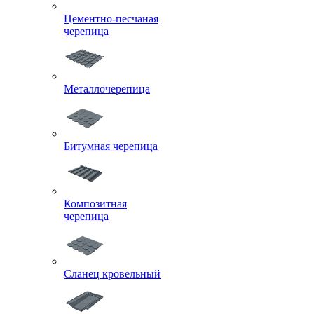
Цементно-песчаная
черепица
Металлочерепица
Битумная черепица
Композитная
черепица
Сланец кровельный