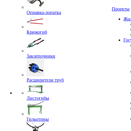
Проекты
Оправка-лопатка
Жил
Крюкогиб
Гос
Заклепочники
Расширители труб
Листогибы
Гильотины