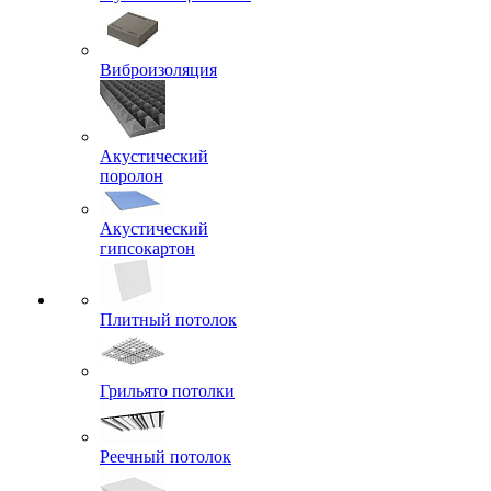
Виброизоляция
Акустический
поролон
Акустический
гипсокартон
Плитный потолок
Грильято потолки
Реечный потолок