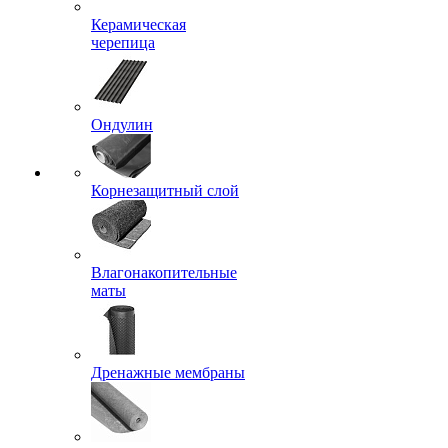
Керамическая
черепица
Ондулин
Корнезащитный слой
Влагонакопительные
маты
Дренажные мембраны