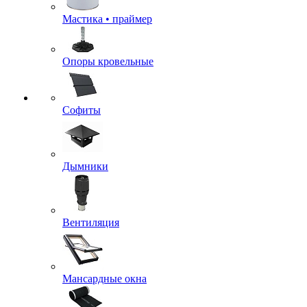
Мастика • праймер
Опоры кровельные
Софиты
Дымники
Вентиляция
Мансардные окна