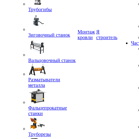
Трубогибы
Монтаж
Я
кровли
строитель
Зиговочный станок
Час
Вальцовочный станок
Разматыватели
металла
Фальцепрокатные
станки
Труборезы