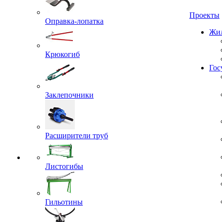
Проекты
Оправка-лопатка
Жил
Крюкогиб
Гос
Заклепочники
Расширители труб
Листогибы
Гильотины