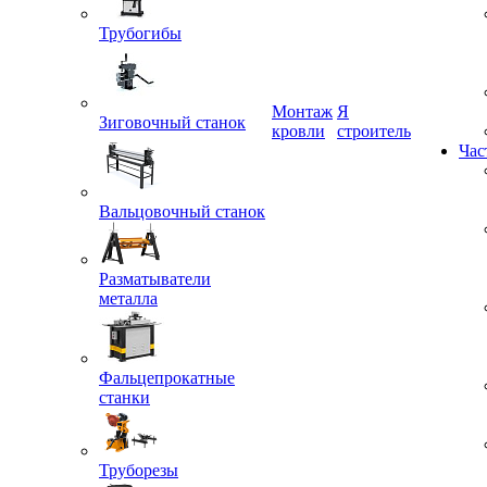
Трубогибы
Монтаж
Я
Зиговочный станок
кровли
строитель
Час
Вальцовочный станок
Разматыватели
металла
Фальцепрокатные
станки
Труборезы