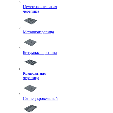
Цементно-песчаная
черепица
Металлочерепица
Битумная черепица
Композитная
черепица
Сланец кровельный