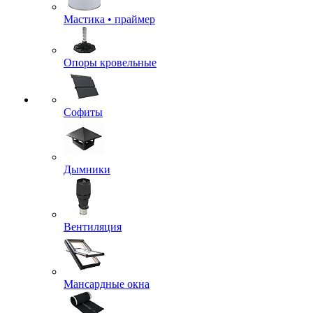
Мастика • праймер
Опоры кровельные
Софиты
Дымники
Вентиляция
Мансардные окна