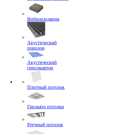
Виброизоляция
Акустический
поролон
Акустический
гипсокартон
Плитный потолок
Грильято потолки
Реечный потолок