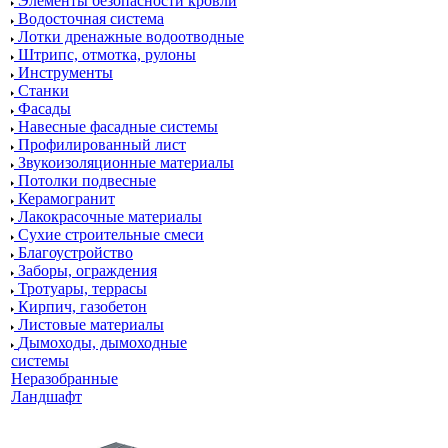
Элементы безопасности кровли
Водосточная система
Лотки дренажные водоотводные
Штрипс, отмотка, рулоны
Инструменты
Станки
Фасады
Навесные фасадные системы
Профилированный лист
Звукоизоляционные материалы
Потолки подвесные
Керамогранит
Лакокрасочные материалы
Сухие строительные смеси
Благоустройство
Заборы, ограждения
Тротуары, террасы
Кирпич, газобетон
Листовые материалы
Дымоходы, дымоходные
системы
Неразобранные
Ландшафт