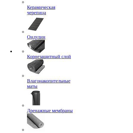
Керамическая
черепица
Ондулин
Корнезащитный слой
Влагонакопительные
маты
Дренажные мембраны