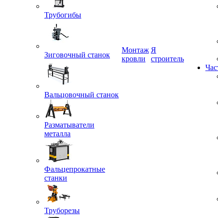
Трубогибы
Монтаж
Я
кровли
строитель
Зиговочный станок
Час
Вальцовочный станок
Разматыватели
металла
Фальцепрокатные
станки
Труборезы