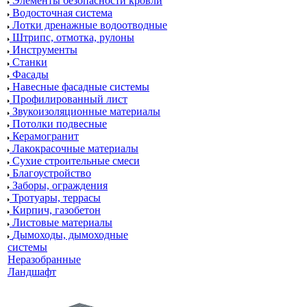
Элементы безопасности кровли
Водосточная система
Лотки дренажные водоотводные
Штрипс, отмотка, рулоны
Инструменты
Станки
Фасады
Навесные фасадные системы
Профилированный лист
Звукоизоляционные материалы
Потолки подвесные
Керамогранит
Лакокрасочные материалы
Сухие строительные смеси
Благоустройство
Заборы, ограждения
Тротуары, террасы
Кирпич, газобетон
Листовые материалы
Дымоходы, дымоходные
системы
Неразобранные
Ландшафт