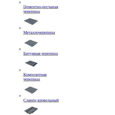
Цементно-песчаная
черепица
Металлочерепица
Битумная черепица
Композитная
черепица
Сланец кровельный