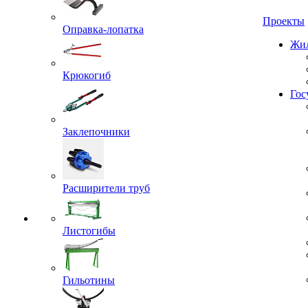
Проекты
Оправка-лопатка
Жил
Крюкогиб
Гос
Заклепочники
Расширители труб
Листогибы
Гильотины