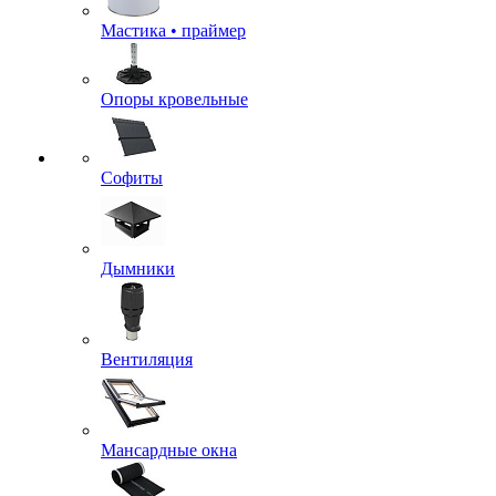
Мастика • праймер
Опоры кровельные
Софиты
Дымники
Вентиляция
Мансардные окна