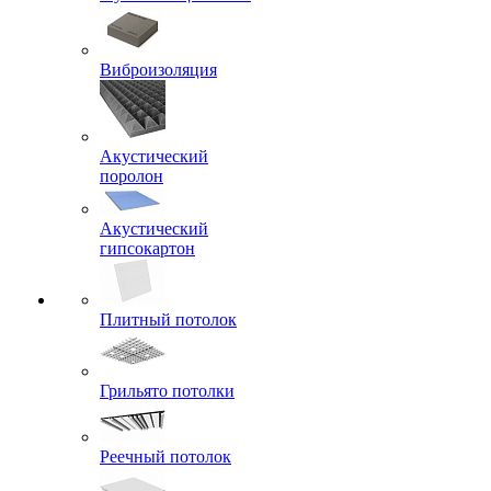
Виброизоляция
Акустический
поролон
Акустический
гипсокартон
Плитный потолок
Грильято потолки
Реечный потолок