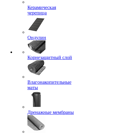
Керамическая
черепица
Ондулин
Корнезащитный слой
Влагонакопительные
маты
Дренажные мембраны