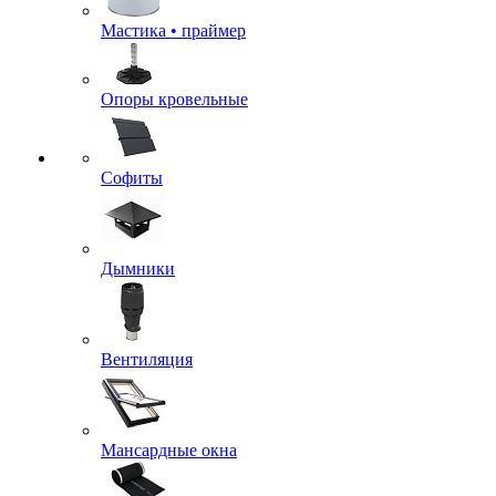
Мастика • праймер
Опоры кровельные
Софиты
Дымники
Вентиляция
Мансардные окна