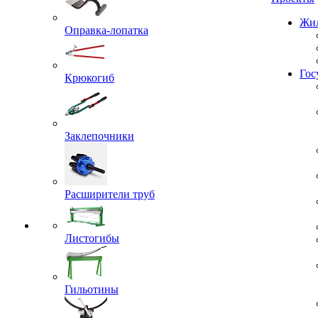
Проекты
Оправка-лопатка
Жил
Крюкогиб
Гос
Заклепочники
Расширители труб
Листогибы
Гильотины