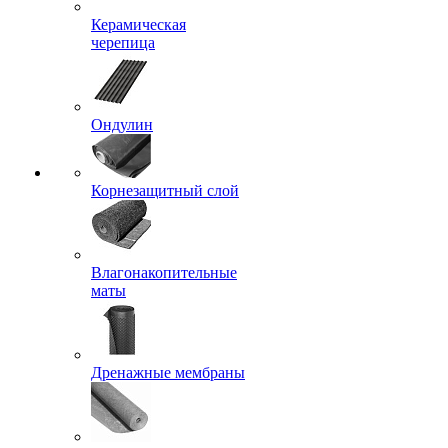
Керамическая
черепица
Ондулин
Корнезащитный слой
Влагонакопительные
маты
Дренажные мембраны