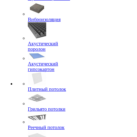
Виброизоляция
Акустический
поролон
Акустический
гипсокартон
Плитный потолок
Грильято потолки
Реечный потолок