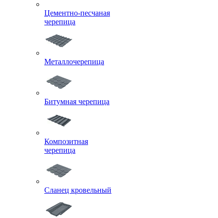
Цементно-песчаная
черепица
Металлочерепица
Битумная черепица
Композитная
черепица
Сланец кровельный