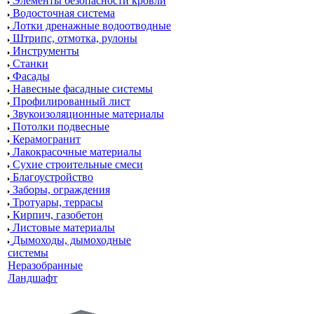
Элементы безопасности кровли
Водосточная система
Лотки дренажные водоотводные
Штрипс, отмотка, рулоны
Инструменты
Станки
Фасады
Навесные фасадные системы
Профилированный лист
Звукоизоляционные материалы
Потолки подвесные
Керамогранит
Лакокрасочные материалы
Сухие строительные смеси
Благоустройство
Заборы, ограждения
Тротуары, террасы
Кирпич, газобетон
Листовые материалы
Дымоходы, дымоходные
системы
Неразобранные
Ландшафт