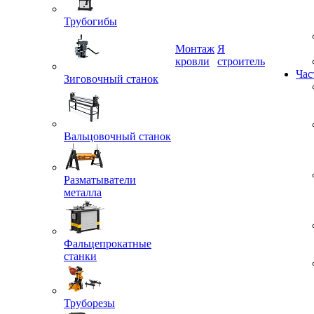
Трубогибы
Монтаж
Я
Зиговочный станок
кровли
строитель
Час
Вальцовочный станок
Разматыватели
металла
Фальцепрокатные
станки
Труборезы