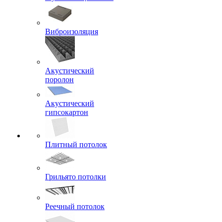
Виброизоляция
Акустический
поролон
Акустический
гипсокартон
Плитный потолок
Грильято потолки
Реечный потолок