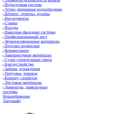
Элементы безопасности кровли
Водосточная система
Лотки дренажные водоотводные
Штрипс, отмотка, рулоны
Инструменты
Станки
Фасады
Навесные фасадные системы
Профилированный лист
Звукоизоляционные материалы
Потолки подвесные
Керамогранит
Лакокрасочные материалы
Сухие строительные смеси
Благоустройство
Заборы, ограждения
Тротуары, террасы
Кирпич, газобетон
Листовые материалы
Дымоходы, дымоходные
системы
Неразобранные
Ландшафт