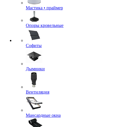
Мастика • праймер
Опоры кровельные
Софиты
Дымники
Вентиляция
Мансардные окна