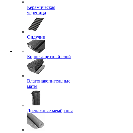
Керамическая
черепица
Ондулин
Корнезащитный слой
Влагонакопительные
маты
Дренажные мембраны