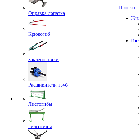
Проекты
Оправка-лопатка
Жил
Крюкогиб
Гос
Заклепочники
Расширители труб
Листогибы
Гильотины