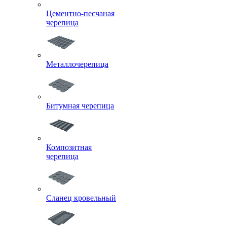
Цементно-песчаная
черепица
Металлочерепица
Битумная черепица
Композитная
черепица
Сланец кровельный