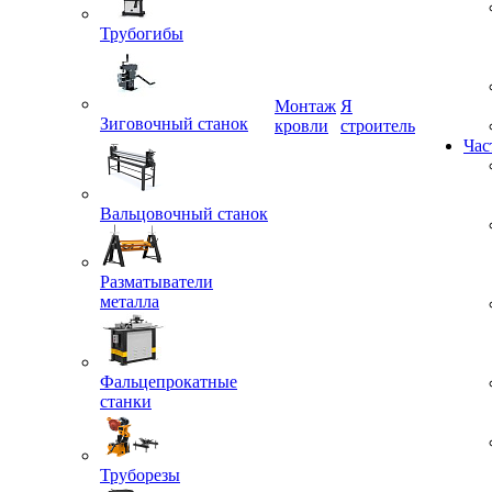
Трубогибы
Монтаж
Я
кровли
строитель
Зиговочный станок
Час
Вальцовочный станок
Разматыватели
металла
Фальцепрокатные
станки
Труборезы