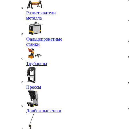
Разматыватели
металла
Фальцепрокатные
станки
Труборезы
Прессы
Долбежные стаки