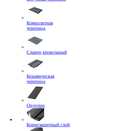
Композитная
черепица
Сланец кровельный
Керамическая
черепица
Ондулин
Корнезащитный слой