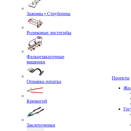
Зажимы • Струбцины
Роликовые листогибы
Фальцезакаточные
машинки
Проекты
Оправка-лопатка
Жил
Крюкогиб
Гос
Заклепочники