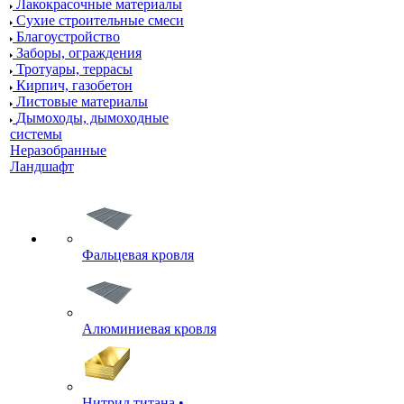
Лакокрасочные материалы
Сухие строительные смеси
Благоустройство
Заборы, ограждения
Тротуары, террасы
Кирпич, газобетон
Листовые материалы
Дымоходы, дымоходные
системы
Неразобранные
Ландшафт
Фальцевая кровля
Алюминиевая кровля
Нитрид титана •